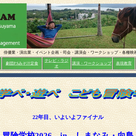
ト 俳優業・演出業・イベント企画・司会・講演会・ワークショップ・各種映
テレビ・ラジ
劇団P.Sみそ汁定食
講演・ワークショップ
表現教育
オ
22年目、いよいよファイナル
冒険学校2026 in しまなみ・向島