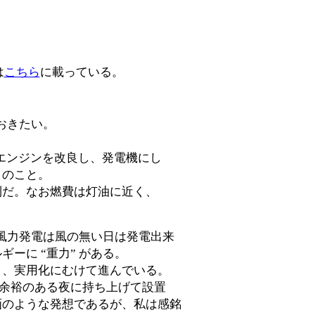
は
こちら
に載っている。
ておきたい。
トエンジンを改良し、発電機にし
とのこと。
利だ。なお燃費は灯油に近く、
い。風力発電は風の無い日は発電出来
ーに “重力” がある。
り、実用化にむけて進んでいる。
力に余裕のある夜に持ち上げて設置
画のような発想であるが、私は感銘