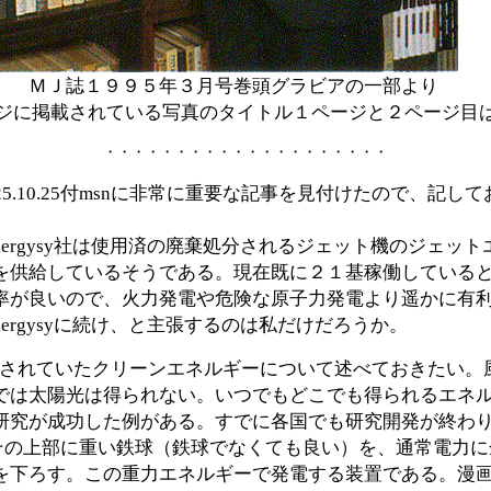
３月号巻頭グラビアの一部より
ジに掲載されている写真のタイトル１ページと２ページ目
・・・・・・・・・・・・・・・・・・・・
5.10.25付msnに非常に重要な記事を見付けたので、記し
nergysy社は使用済の廃棄処分されるジェット機のジェッ
を供給しているそうである。現在既に２１基稼働している
率が良いので、火力発電や危険な原子力発電より遥かに有
nergysyに続け、と主張するのは私だけだろうか。
snに掲載されていたクリーンエネルギーについて述べておきた
は太陽光は得られない。いつでもどこでも得られるエネルギ
研究が成功した例がある。すでに各国でも研究開発が終わ
を建てて、その上部に重い鉄球（鉄球でなくても良い）を、通常電
を下ろす。この重力エネルギーで発電する装置である。漫