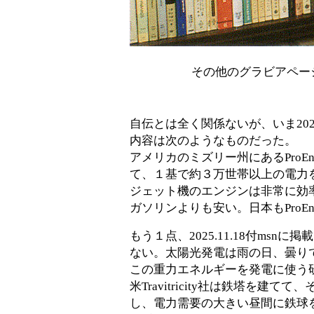
ＭＪ誌１９９５年
その他のグラビアペー
自伝とは全く関係ないが、いま202
内容は次のようなものだった。
アメリカのミズリー州にあるProE
て、１基で約３万世帯以上の電力
ジェット機のエンジンは非常に効
ガソリンよりも安い。日本もProE
もう１点、2025.11.18付m
ない。太陽光発電は雨の日、曇りで
この重力エネルギーを発電に使う
米Travitricity社は鉄塔
し、電力需要の大きい昼間に鉄球