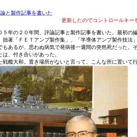
評論と製作記事を書いた
更新したのでコントロールキー
５年の２０年間、評論記事と製作記事を書いた。最初の編
、拙著「ＦＥＴアンプ製作集」、「半導体アンプ製作技法
でもあるが、思わぬ病気で発病後一週間の突然死だった。
とは、付き合いがあった。
った戦艦大和。置き場所がないと言って、こんな所に置いて