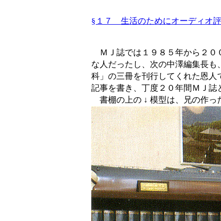
§１７ 生活のためにオーディオ
ＭＪ誌では１９８５年から２００
な人だったし、次の中澤編集長も
科」の三冊を刊行してくれた恩人
記事を書き、丁度２０年間ＭＪ誌
書棚の上の ↓ 模型は、兄の作