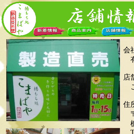
会
有
店
こ
〒3
栃
TE