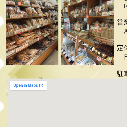
F
営
AM
定
日
駐
有