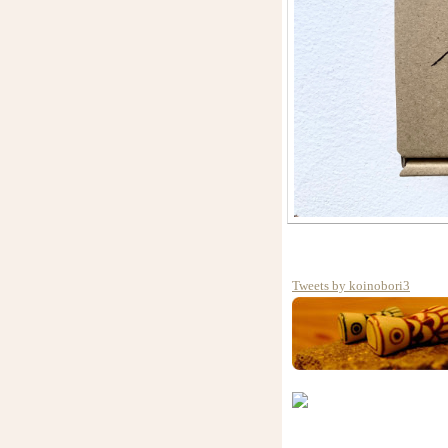
Tweets by koinobori3