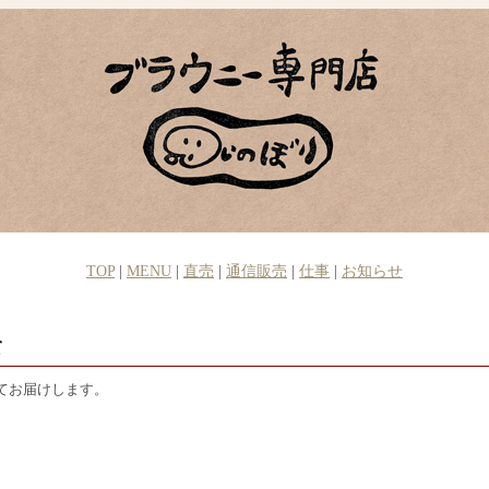
TOP
|
MENU
|
直売
|
通信販売
|
仕事
|
お知らせ
て
てお届けします。