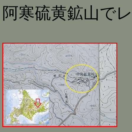
阿寒硫黄鉱山で