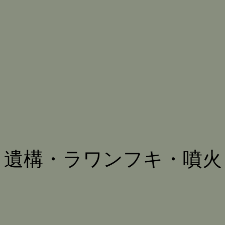
遺構・ラワンフキ・噴火