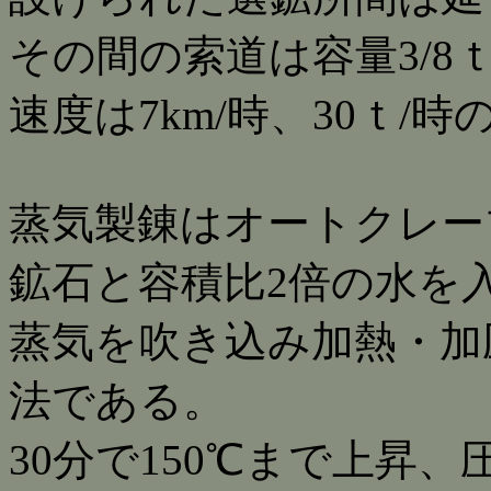
その間の索道は容量3/8
速度は7km/時、30ｔ/
蒸気製錬はオートクレー
鉱石と容積比2倍の水を
蒸気を吹き込み加熱・加
法である。
30分で150℃まで上昇、圧