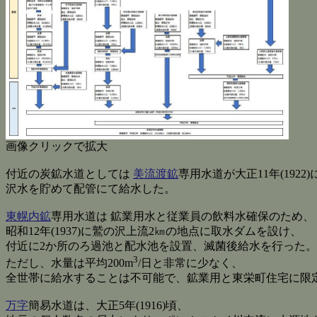
画像クリックで拡大
付近の炭鉱水道としては
美流渡鉱
専用水道が大正11年(192
沢水を貯めて配管にて給水した。
東幌内鉱
専用水道は 鉱業用水と従業員の飲料水確保のため、
昭和12年(1937)に鷲の沢上流2㎞の地点に取水ダムを設け、
付近に2か所のろ過池と配水池を設置、滅菌後給水を行った。
3
ただし、水量は平均200m
/日と非常に少なく、
全世帯に給水することは不可能で、鉱業用と東栄町住宅に限
万字
簡易水道は、大正5年(1916)頃、