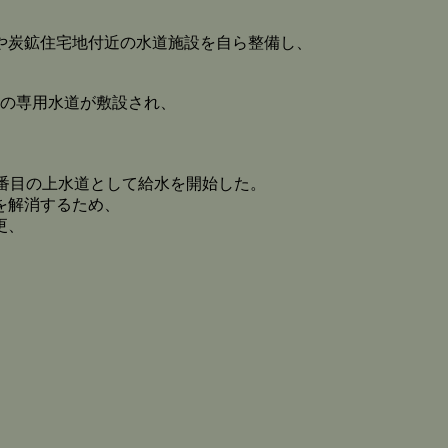
や炭鉱住宅地付近の水道施設を自ら整備し、
つの専用水道が敷設され、
で2番目の上水道として給水を開始した。
を解消するため、
更、