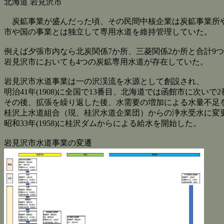
北海道 岩見沢市
炭鉱事業が盛んだった頃、その民間中核企業は炭鉱事業所
市や国の事業とは独立して専用水道を維持管理していた。
例えば夕張市内なら北炭関係7か所、三菱関係2か所と合計9
岩見沢市においても4つの炭鉱専用水道が存在していた。
岩見沢市水道事業は一の沢渓流を水源として創設され、
明治41年(1908)に全国で13番目、北海道では函館市に次い
その後、拡張を繰り返した後、水需要の増加による水量不足
桂沢上水道組合（現、桂沢水道企業団）からの浄水受水に変
昭和33年(1958)に桂沢ダムからによる給水を開始した。
岩見沢市水道事業の変遷