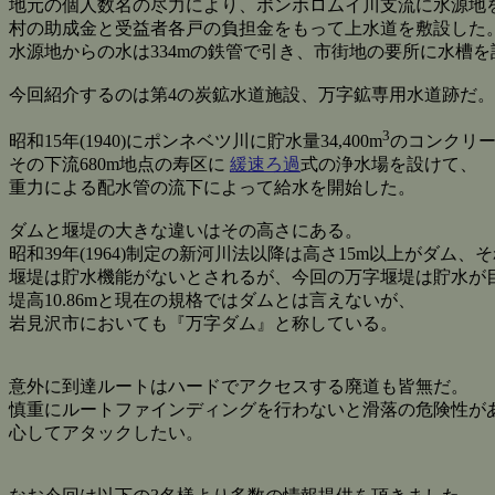
地元の個人数名の尽力により、ポンホロムイ川支流に水源地
村の助成金と受益者各戸の負担金をもって上水道を敷設した
水源地からの水は334mの鉄管で引き、市街地の要所に水槽
今回紹介するのは第4の炭鉱水道施設、万字鉱専用水道跡だ。
3
昭和15年(1940)にポンネベツ川に貯水量34,400m
のコンクリ
その下流680m地点の寿区に
緩速ろ過
式の浄水場を設けて、
重力による配水管の流下によって給水を開始した。
ダムと堰堤の大きな違いはその高さにある。
昭和39年(1964)制定の新河川法以降は高さ15m以上がダム
堰堤は貯水機能がないとされるが、今回の万字堰堤は貯水が
堤高10.86mと現在の規格ではダムとは言えないが、
岩見沢市においても『万字ダム』と称している。
意外に到達ルートはハードでアクセスする廃道も皆無だ。
慎重にルートファインディングを行わないと滑落の危険性が
心してアタックしたい。