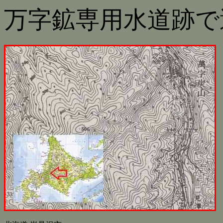
万字鉱専用水道跡で