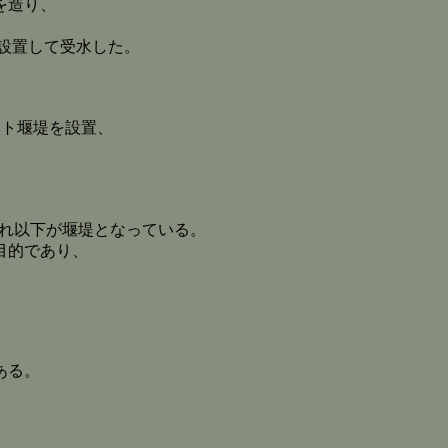
を造り、
。
を設置して受水した。
ート堰堤を設置、
、それ以下が堰堤となっている。
目的であり、
ある。