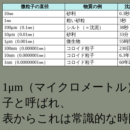
微粒子の直径
物質の例
沈
10㎜
砂利
0.3秒
1㎜
粗い砂粒
3秒
100μm（0.1㎜）
シルト（＝沈泥）
38秒
10μm（0.01㎜）
砂利
33分
1μm（0.001㎜）
微生物
55時
100nm（0.000001㎜）
コロイド粒子
230
10nm（0.0000001㎜）
コロイド粒子
6.3年
1nm（0.00000001㎜）
コロイド粒子
60年
1μm（マイクロメート
子と呼ばれ、
表からこれは常識的な時