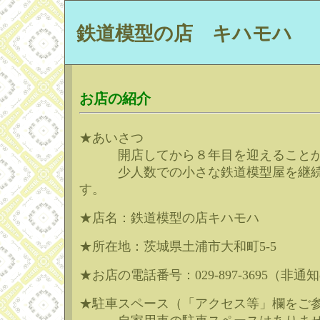
鉄道模型の店 キハモハ
お店の紹介
★あいさつ
開店してから８年目を迎えることが
少人数での小さな鉄道模型屋を継続し
す。
★店名：鉄道模型の店キハモハ
★所在地：茨城県土浦市大和町5-5
★お店の電話番号：029-897-3695（
★駐車スペース（「アクセス等」欄をご