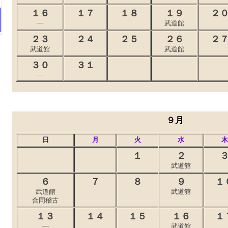
１６
１７
１８
１９
２
―
武道館
２３
２４
２５
２６
２
武道館
武道館
３０
３１
―
９月
日
月
火
水
木
１
２
武道館
６
７
８
９
１
武道館
武道館
合同稽古
１３
１４
１５
１６
１
―
武道館