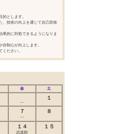
目的とします。
た、技術の向上を通じて自己防衛
効果的に対処できるようになりま
や自制心が向上します。
てください。
金
土
１
―
７
８
―
３
１４
１５
武道館