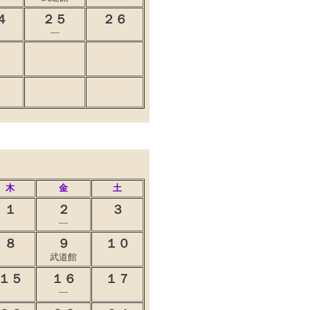
４
２５
２６
―
木
金
土
１
２
３
―
８
９
１０
武道館
１５
１６
１７
―