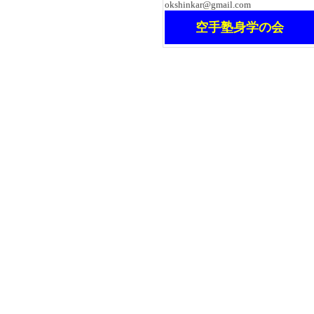
okshinkar@gmail.com
空手塾身学の会