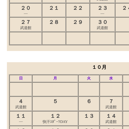
２０
２１
２２
２３
２
―
―
２７
２８
２９
３０
武道館
武道館
１０月
日
月
火
水
４
５
６
７
武道館
武道館
１１
１２
１３
１４
―
快汗ｽﾎﾟｰﾂDAY
武道館