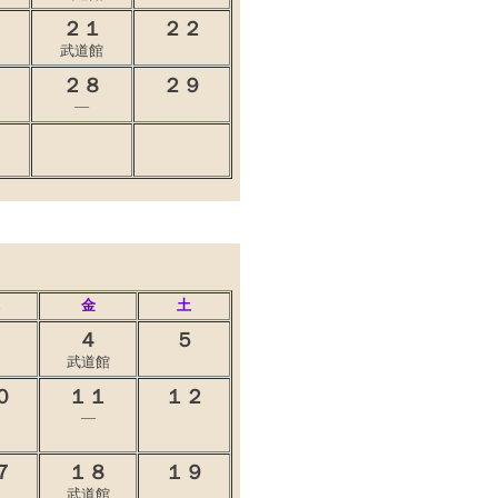
０
２１
２２
武道館
７
２８
２９
―
金
土
３
４
５
武道館
０
１１
１２
―
７
１８
１９
武道館