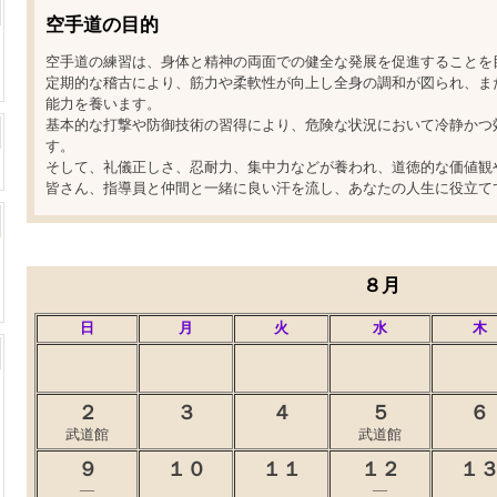
空手道の目的
空手道の練習は、身体と精神の両面での健全な発展を促進することを
定期的な稽古により、筋力や柔軟性が向上し全身の調和が図られ、ま
能力を養います。
基本的な打撃や防御技術の習得により、危険な状況において冷静かつ
す。
そして、礼儀正しさ、忍耐力、集中力などが養われ、道徳的な価値観
皆さん、指導員と仲間と一緒に良い汗を流し、あなたの人生に役立て
８月
日
月
火
水
木
２
３
４
５
６
武道館
武道館
９
１０
１１
１２
１
―
―