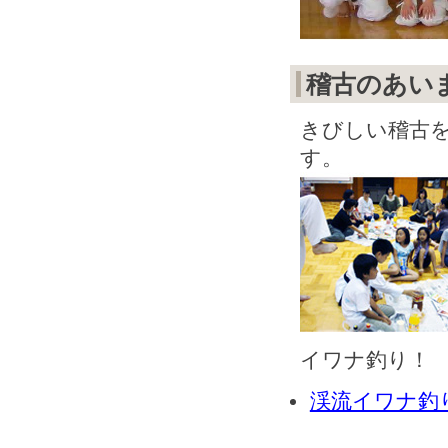
稽古のあい
きびしい稽古
す。
イワナ釣り！
渓流イワナ釣