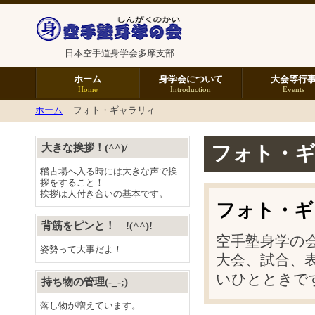
日本空手道身学会多摩支部
ホーム
身学会について
大会等行
Home
Introduction
Events
ホーム
フォト・ギャラリィ
大きな挨拶！(^^)/
フォト・
稽古場へ入る時には大きな声で挨
拶をすること！
挨拶は人付き合いの基本です。
フォト・ギ
背筋をピンと！ !(^^)!
空手塾身学の
姿勢って大事だよ！
大会、試合、
いひとときで
持ち物の管理(-_-;)
落し物が増えています。