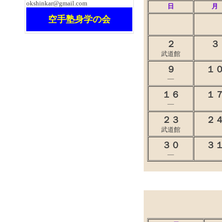
okshinkar@gmail.com
日
月
空手塾身学の会
２
３
武道館
９
１
―
１６
１
―
２３
２
武道館
３０
３
―