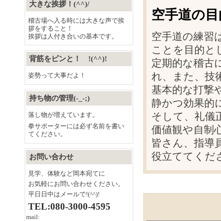
大きな挨拶！(^^)/
空手道の目
稽古場へ入る時には大きな声で挨
拶をすること！
空手道の練習
挨拶は人付き合いの基本です。
ことを目的と
背筋をピンと！ !(^^)!
定期的な稽古
れ、また、技
姿勢って大事だよ！
基本的な打撃
持ち物の管理(-_-;)
静かつ効果的
そして、礼儀
落し物が増えています。
拳サポーターには必ず名前を書い
価値観や自制
てください。
皆さん、指導
役立ててくだ
お問い合わせ
見学、体験など岡本宛てに
お気軽にお問い合わせください。
平日日中はメールで!(^^)!
TEL:080-3000-4595
mail: