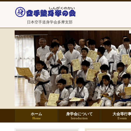
日本空手道身学会多摩支部
ホーム
身学会について
大会等行
Home
Introduction
Events