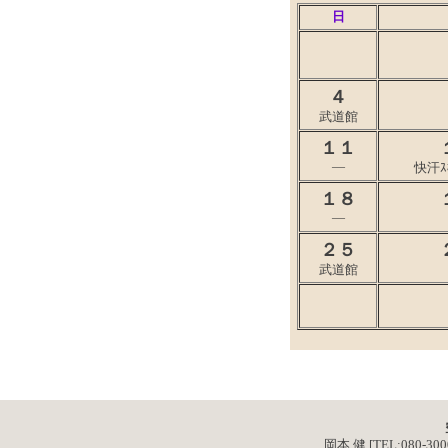
日
４
武道館
１１
―
快汗ｽ
１８
―
２５
武道館
岡本 健 [TEL:080-3000-