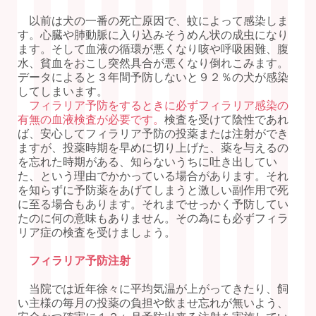
以前は犬の一番の死亡原因で、蚊によって感染しま
す。心臓や肺動脈に入り込みそうめん状の成虫になり
ます。そして血液の循環が悪くなり咳や呼吸困難、腹
水、貧血をおこし突然具合が悪くなり倒れこみます。
データによると３年間予防しないと９２％の犬が感染
してしまいます。
フィラリア予防をするときに必ずフィラリア感染の
有無の血液検査が必要です。
検査を受けて陰性であれ
ば、安心してフィラリア予防の投薬または注射ができ
ますが、投薬時期を早めに切り上げた、薬を与えるの
を忘れた時期がある、知らないうちに吐き出してい
た、という理由でかかっている場合があります。それ
を知らずに予防薬をあげてしまうと激しい副作用で死
に至る場合もあります。それまでせっかく予防してい
たのに何の意味もありません。その為にも必ずフィラ
リア症の検査を受けましょう。
フィラリア予防注射
当院では近年徐々に平均気温が上がってきたり、飼
い主様の毎月の投薬の負担や飲ませ忘れが無いよう、