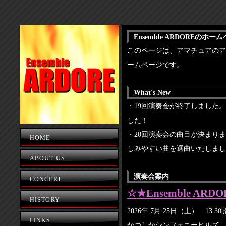
Ensemble ARDOREの
このページは、アマチュアのアンサ
ームページです。
What's New
・19回演奏会が終了しました
した！
・20回演奏会の曲目が決まり
HOME
しみやすい曲を選曲いたしまし
ABOUT US
演奏会案内
CONCERT
☆
★
Ensemble ARDO
HISTORY
2026年 7月 25日（土） 13:3
LINKS
かつしかシンフォニーヒルズ 