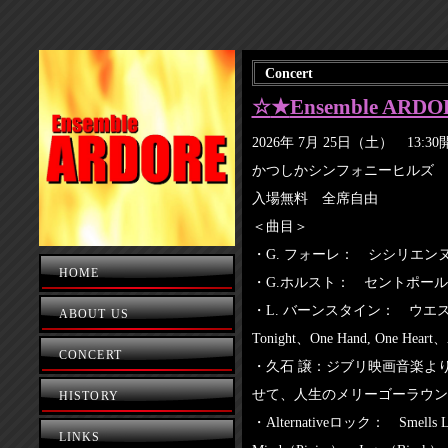
Concert
☆
★
Ensemble ARDO
2026年 7月 25日（土） 13:3
かつしかシンフォニーヒルズ 
入場無料 全席自由
＜曲目＞
・G. フォーレ： シシリエン
HOME
・G.ホルスト： セントポール組曲
・L. バーンスタイン： ウエス
ABOUT US
Tonight、One Hand, One Hear
CONCERT
・久石 譲：ジブリ映画音楽よ
せて、人生のメリーゴーラウン
HISTORY
・Alternativeロック： Smells Lik
LINKS