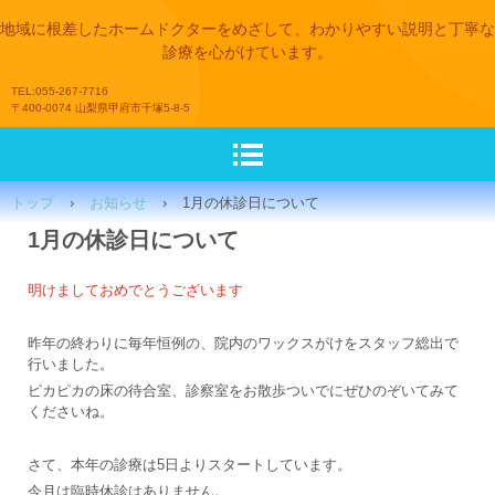
地域に根差したホームドクターをめざして、わかりやすい説明と丁寧な
診療を心がけています。
TEL:055-267-7716
〒400-0074 山梨県甲府市千塚5-8-5
トップ
›
お知らせ
›
1月の休診日について
1月の休診日について
明けましておめでとうございます
昨年の終わりに毎年恒例の、院内のワックスがけをスタッフ総出で
行いました。
ピカピカの床の待合室、診察室をお散歩ついでにぜひのぞいてみて
くださいね。
さて、本年の診療は5日よりスタートしています。
今月は臨時休診はありません。