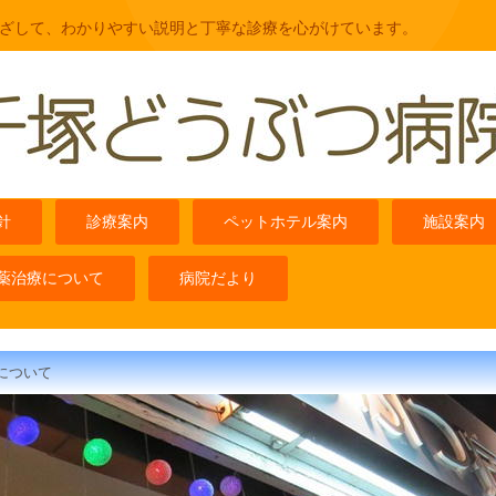
ざして、わかりやすい説明と丁寧な診療を心がけています。
針
診療案内
ペットホテル案内
施設案内
薬治療について
病院だより
について