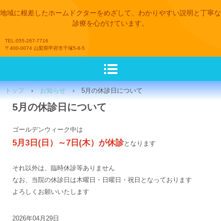
地域に根差したホームドクターをめざして、わかりやすい説明と丁寧な
診療を心がけています。
TEL:055-267-7716
〒400-0074 山梨県甲府市千塚5-8-5
トップ
›
お知らせ
›
5月の休診日について
5月の休診日について
ゴールデンウィーク中は
5月3日(日）～7日(木）が休診
となります
それ以外は、臨時休診等ありません
なお、当院の休診日は木曜日・日曜日・祝日となっております
よろしくお願いいたします
2026年04月29日