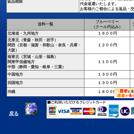
返品期限
代金返還いたします。
お客様のご都合による返品・
ブルーベリー
送料一覧
（クール代込み）
北海道・九州地方
１６００円
北東北（青森・秋田・岩手）
関西
（京都・滋賀・和歌山・奈良・兵庫・
１２００円
大阪）
南東北（宮城・山形・福島）
関東甲信越地方
１１００円
中部（静岡・愛知・岐阜・三重）
中国地方
１３００円
四国地方
１３００円
沖縄
１８００円
戻る