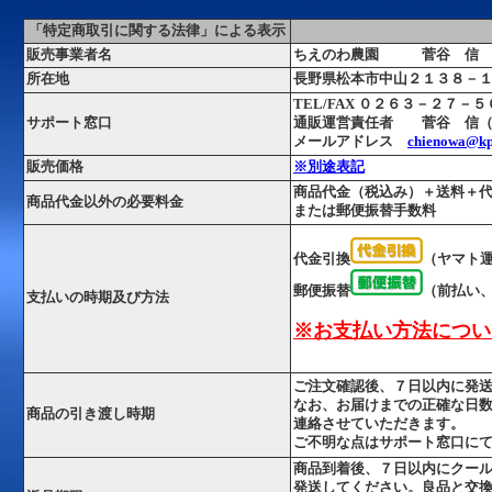
「特定商取引に関する法律」による表示
販売事業者名
ちえのわ農園 菅谷 信
所在地
長野県松本市中山２１３８－
TEL/FAX ０２６３－２７－
サポート窓口
通販運営責任者 菅谷 信（
メールアドレス
chienowa@kpa
販売価格
※別途表記
商品代金（税込み）＋送料＋代
商品代金以外の必要料金
または郵便振替手数料
代金引換
（ヤマト
郵便振替
（前払い
支払いの時期及び方法
※お支払い方法につい
ご注文確認後、７日以内に発
なお、お届けまでの正確な日
商品の引き渡し時期
連絡させていただきます。
ご不明な点はサポート窓口に
商品到着後、７日以内にクー
発送してください。
良品と交