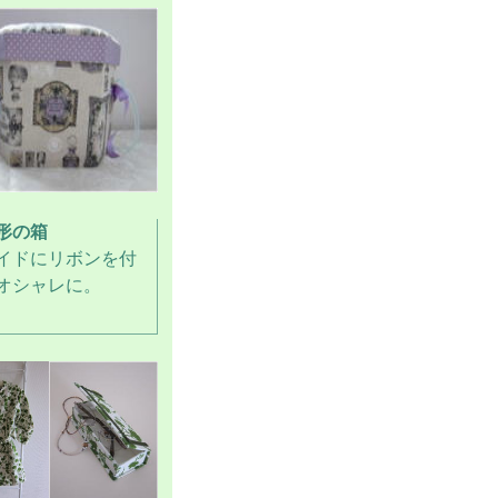
形の箱
イドにリボンを付
オシャレに。