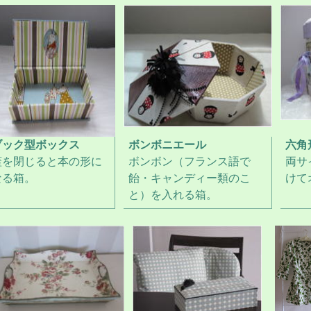
ブック型ボックス
ボンボニエール
六角
蓋を閉じると本の形に
ボンボン（フランス語で
両サ
なる箱。
飴・キャンディー類のこ
けて
と）を入れる箱。