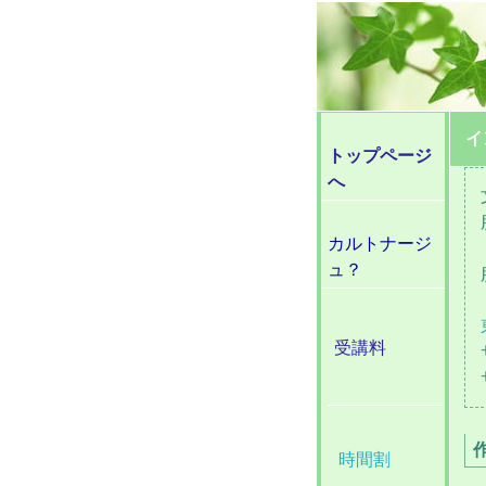
イ
トップページ
へ
カルトナージ
ュ？
受講料
時間割