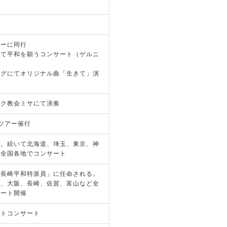
アーに同行
にて平和を願うコンサート（ゲルニ
ングにてオリジナル曲「生きて」演
ック教会ミサにて演奏
ツアー催行
ル。続いて北海道、埼玉、東京、神
岡全国各地でコンサート
sが「長崎平和特派員」に任命される。
知、大阪、長崎、佐賀、富山など全
ンサート開催
ントコンサート