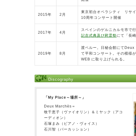
東京初台オペラシティ リサイタ
2015年
2月
10周年コンサート開催
スペインのゲルニカルモ市で
2017年
4月
記念式典及び慰霊祭
にて「長
渡ペルー。日秘会館にてDeux 
2019年
8月
て平和コンサート。その模様がNH
WEB に取り上げられる。
Discography
「My Place～場所～」
Deux Marchès＝
牧千恵子（ヴァイオリン）＆ミヤック（アコ
ーディオン）
石塚まみ（ピアノ・ヴォイス）
石川智（パーカッション）