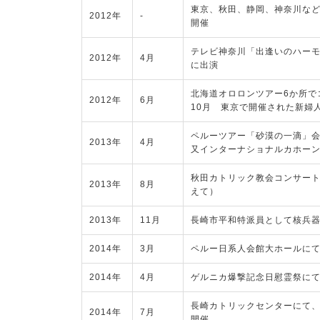
東京、秋田、静岡、神奈川など各地
2012年
-
開催
テレビ神奈川「出逢いのハー
2012年
4月
に出演
北海道オロロンツアー6か所で
2012年
6月
10月 東京で開催された新婦
ペルーツアー「砂漠の一滴」
2013年
4月
又インターナショナルカホーン
秋田カトリック教会コンサー
2013年
8月
えて）
2013年
11月
長崎市平和特派員として核兵
2014年
3月
ペルー日系人会館大ホールにて
2014年
4月
ゲルニカ爆撃記念日慰霊祭に
長崎カトリックセンターにて
2014年
7月
開催