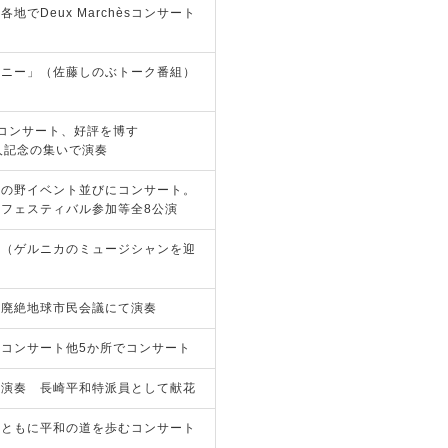
でDeux Marchèsコンサート
モニー」（佐藤しのぶトーク番組）
コンサート、好評を博す
人記念の集いで演奏
会の野イベント並びにコンサート。
フェスティバル参加等全8公演
ト（ゲルニカのミュージシャンを迎
器廃絶地球市民会議にて演奏
コンサート他5か所でコンサート
て演奏 長崎平和特派員として献花
、ともに平和の道を歩むコンサート