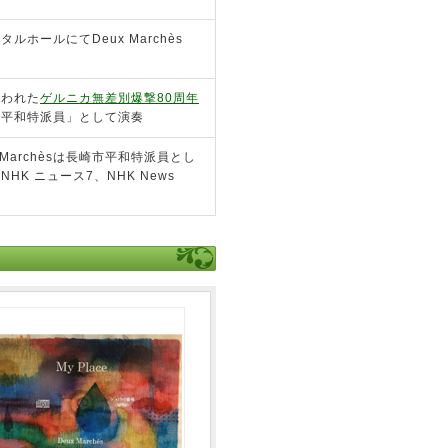
ルホールにてDeux Marchès
行われた
ゲルニカ無差別爆撃80周年
崎平和特派員」として演奏
Marchèsは長崎市平和特派員とし
K ニュース7、NHK News