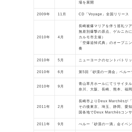
場を展開
2009年
11月
CD「Voyage」全国リリース
長崎被爆マリアを伴う巡礼ツ
無差別爆撃の原点、ゲルニカ
2010年
4月
カルモ市主催）
「空爆追悼式典」のオープニ
奏
2010年
5月
ニューヨークのセントパトリ
2010年
6月
第5回「砂漠の一滴会」ペルー
青山草月ホールにてリサイタ
2010年
9月
奈川、大阪、長崎、熊本、福
長崎市よりDeux Marchè
2011年
2月
その後東京、埼玉、静岡、愛
国各地でDeux Marchèsコ
2011年
9月
ぺルー「砂漠の一滴」会イベ