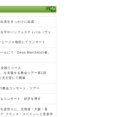
年出演をきっかけに結成
ける字やパンフェスティバル（ヴェ
タニージャ地区にてコンサート
にて「Deux Marchèsの春」
1」を全国リリース
」を支援する教会ツアー第1回
浦上天主堂にて開催
の教会コンサート」ツアー
でもコンサート、好評を博す
」を皮切りに、北海道・大阪・長
ア･フランス・スペインへと音楽市