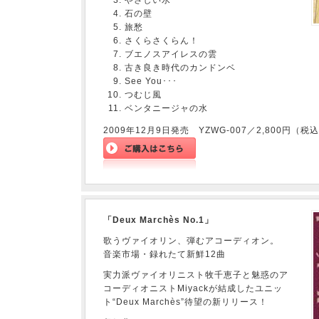
やさしい水
石の壁
旅愁
さくらさくらん！
ブエノスアイレスの雲
古き良き時代のカンドンベ
See You･･･
つむじ風
ベンタニージャの水
2009年12月9日発売 YZWG-007／2,800円（税
「Deux Marchès No.1」
歌うヴァイオリン、弾むアコーディオン。
音楽市場・録れたて新鮮12曲
実力派ヴァイオリニスト牧千恵子と魅惑のア
コーディオニストMiyackが結成したユニッ
ト“Deux Marchès”待望の新リリース！