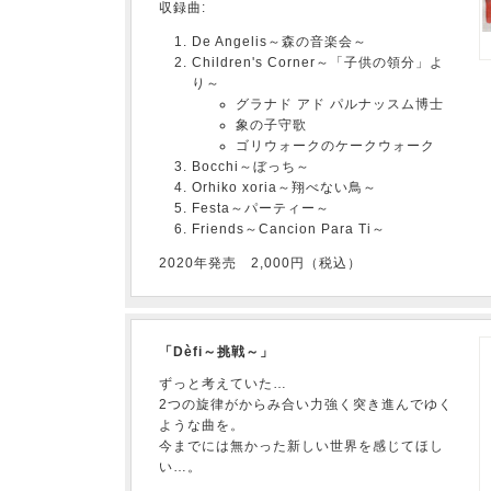
収録曲:
De Angelis～森の音楽会～
Children's Corner～「子供の領分」よ
り～
グラナド アド パルナッスム博士
象の子守歌
ゴリウォークのケークウォーク
Bocchi～ぼっち～
Orhiko xoria～翔べない鳥～
Festa～パーティー～
Friends～Cancion Para Ti～
2020年発売 2,000円（税込）
「Dèfi～挑戦～」
ずっと考えていた…
2つの旋律がからみ合い力強く突き進んでゆく
ような曲を。
今までには無かった新しい世界を感じてほし
い…。