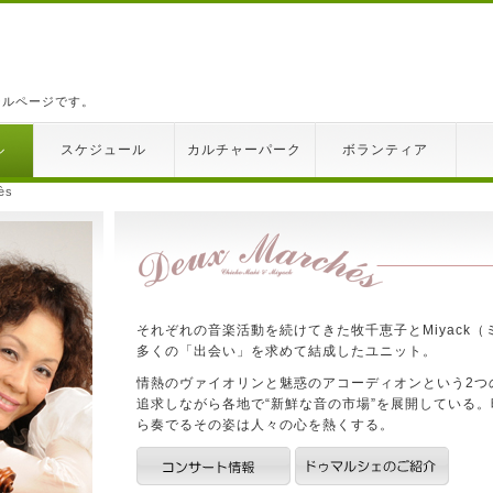
ールページです。
ル
スケジュール
カルチャーパーク
ボランティア
ès
それぞれの音楽活動を続けてきた牧千恵子とMiyack
多くの「出会い」を求めて結成したユニット。
情熱のヴァイオリンと魅惑のアコーディオンという2つ
追求しながら各地で“新鮮な音の市場”を展開している
ら奏でるその姿は人々の心を熱くする。