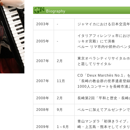
Biography
2003年
-
ジャマイカにおける日本交流
イタリアフィレンツェ市にお
2005年
-
ッキオ宮殿）にて演奏
ペルー リマ市内や郊外のベン
東京オペラシティリサイタルホール
2007年
2月
と題してリサイタル
CD「Deux Marchès No.
2007年
11月
「長崎の教会群の世界遺産登録
1000人コンサートを長崎市
2008年
2月
長崎第2回「平和と歴史・長崎
2008年
9月
ペルーに加えてアルゼンチン
青山マンダラ「初弾きライブ
2009年
1～6月
崎・上五島・熊本そしてイタリ