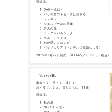
収録曲:
Dèfi～挑戦～
パリの空の下セーヌは流れる
ジャネット
シェルブールの雨傘
詩人の魂
ラ・クンパルシータ
エル・チョクロ
わが愛のミロンガ
パッサカリア（ヘンデルの主題による）
2015年2月27日発売 BELM-5／2,500円（税込）
「Voyage旅」
出会って、笑って、涙して
旅するマルシェ、音とともに…11曲
収録曲:
秋の風
NORTE～北～