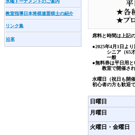
水曜トーナメントのご案内
教室指導日本将棋連盟棋士の紹介
リンク集
席料と時間は上記
沿革
●2025年4月1
シニア（65才以
一般 平日回
●無料券は平日用と
教室で開催される
水曜日（祝日も開
初心者の方も歓迎
日曜日
月曜日
火曜日・金曜日