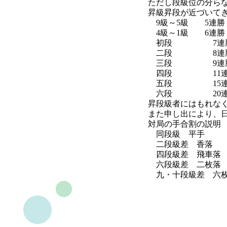
ただし段級位の分ら
昇級昇段が近づいて
9級～5級 5連勝 
4級～1級 6連勝 
初段 7連勝 又
二段 8連勝 又
三段 9連勝 又
四段 11連勝 
五段 15連勝 
六段 20連勝 
昇段級者にはもれな
また申し出により、
対局の手合割の説明
同段級 平手
二段級差 香
四段級差 飛車落
六段級差 二枚落
九・十段級差 六