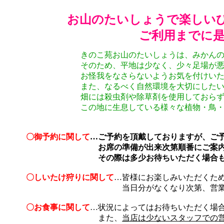
お山のたいしょうで楽しい
ご利用までに是
きのこ苑お山のたいしょうは、みかん
そのため、平地は少なく、少々足場が
お怪我をなさらないようお気を付けい
また、なるべく自然環境を大切にした
畑には殺虫剤や除草剤を使用しておら
この地に生息している様々な植物・鳥
〇御予約に関して
…ご予約を頂戴しておりますが、ご
お席の準備が出来次第順番にご案内致
その際は多少お待ちいただく場合もござい
〇しいたけ狩りに関して
…皆様にお楽しみいただくた
当日分がなくなり次第、営業時間内であ
〇お食事に関して
…状況によってはお待ちいただく場
また、
当店は少ないスタッフでの