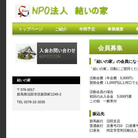
トップページ
ご紹介
年間予定
事業概要
会員募集
「結いの家」の会員にな
「結いの家」活動にご賛同くだ
活動会費（年会費 5,000円）
結いの家
賛助会費（1,000円以上何口で
〒378-0017
活動会員の場合
群馬県沼田市坊新田町1249-2
初回のみ入会金 3,000円要
この他 一般寄付
TEL 0278-22-2035
振込先
群馬銀行 沼田支店
普通銀行 店番号210 口座番号1
口座名 特定非営利活動法人