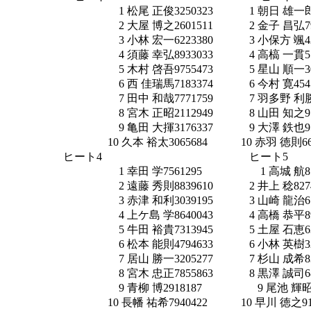
1 松尾 正俊3250323 1 朝日 雄一郎81345
2 大屋 博之2601511 2 金子 昌弘7960
3 小林 宏一6223380 3 小保方 颯4242
4 須藤 幸弘8933033 4 高槁 一貫5757
5 木村 啓吾9755473 5 星山 順一3019
6 西 佳瑞馬7183374 6 今村 寛45450
7 田中 和哉7771759 7 羽多野 利勝41638
8 宮木 正昭2112949 8 山田 知之97553
9 亀田 大揮3176337 9 大澤 鉄也95617
10 久本 裕太3065684 10 赤羽 徳則66570
ヒート4 ヒート
1 幸田 学7561295 1 高城 航87701
2 遠藤 秀則8839610 2 井上 稔82747
3 赤津 和利3039195 3 山崎 龍治61882
4 上ケ島 学8640043 4 高橋 恭平89992
5 牛田 裕貴7313945 5 土屋 石恵6345
6 松本 能則4794633 6 小林 英樹32388
7 居山 勝一3205277 7 杉山 成希83350
8 宮木 忠正7855863 8 黒澤 誠司68550
9 青柳 博2918187 9 尾池 輝昭39273
10 長幡 祐希7940422 10 早川 徳之9