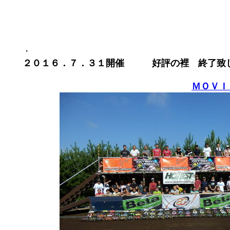
・
２０１６．７．３１開催 好評の裡 終了致
ＭＯＶＩ