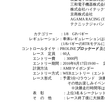
三和電子機器株式会
株式会社ハイテックマルチプレ
京商株式会社
AGAMA RACING (TAI
テクニックジャ
カテゴリー ：1/8 GPバギー
レギュレーション：車体レギュレーションはJM
（1/
8バギーのRTRモデル
コントロールタイヤ ：PROLINE
ブロッケード
及
レース 定員 ：60人
エントリー費 ：3000円
エントリー期間：2016年6月17日19:00～ 
計測方法 ：AMBマイポンダー
エントリー方式：WEBエントリー（エントリ
レース形式 ：予選5分×2ラウンド 決勝
その他お楽しみイベント企
※決勝走行時間等は後日発
表 彰 ：上位3名＆シークレット
そ の 他 ：レース終了後に大抽選会