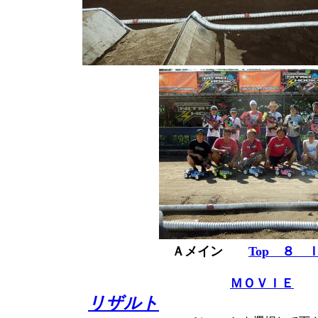
Ａメイン
Top ８ 
ＭＯＶＩＥ
リザルト