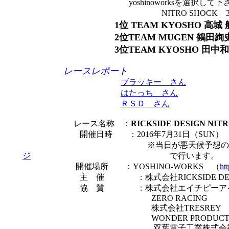
yoshinoworksを選択して下さ
NITRO SHOCK 3rdを
1位 TEAM KYOSHO 高城 
2位TEAM MUGEN 鶴田絢史
3位TEAM KYOSHO 田中和
レースレポート
ブラッキー さん
はたっち さん
ＲＳＤ さん
レース名称 ：
RICKSIDE DESIGN NIT
開催日時 ：2016年7月31日（SUN）
※当日が悪天候予想の場合は前日
ジ
で行います。
開催場所 ：YOSHINO-WORKS （
htt
主 催 ：株式会社RICKSIDE DES
協 賛 ：株式会社エイチピーアイ
ZERO RACING
株式会社TRESREY
WONDER PRODUCT
双葉電子工業株式会