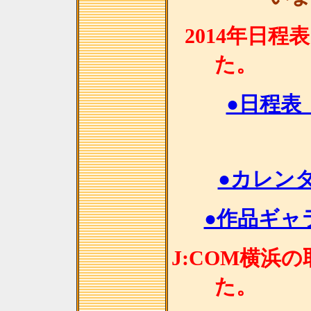
2014年日
●日程表
●カレンダ
●作品ギャラ
J:COM横浜