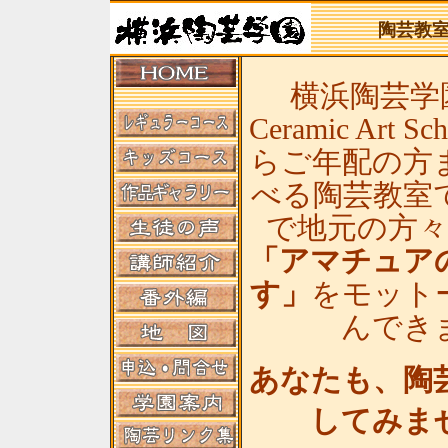
陶芸教
横浜陶芸学園(
Ceramic Art
らご年配の方
べる陶芸教室
で地元の方
「アマチュア
す」
をモット
んでき
あなたも、陶
してみま