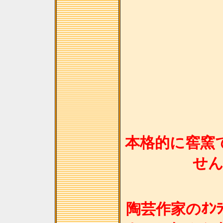
本格的に窖窯
せ
陶芸作家のｵﾝﾗ