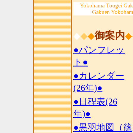
Yokohama Tougei Gak
Gakuen Yokoham
御案内
◆
◆
◆
◆
●パンフレッ
ト●
●カレンダー
(26年)●
●日程表(26
年)●
●黒羽地図（篠