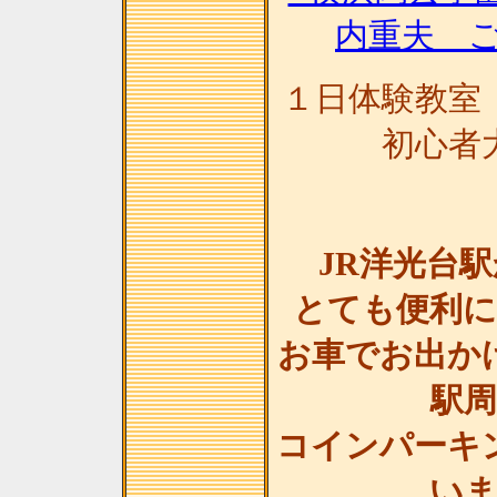
内重夫 
１日体験教室
初心者
JR洋光台
とても便利
お車でお出か
駅
コインパーキ
い