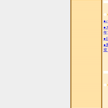
◆
●
●
年
●
●
窯
◆