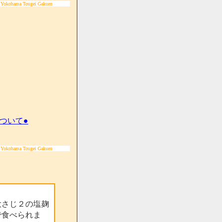
 Yokohama Tougei Gakuen
ついて●
 Yokohama Tougei Gakuen
大さじ２の塩麹
で食べられま