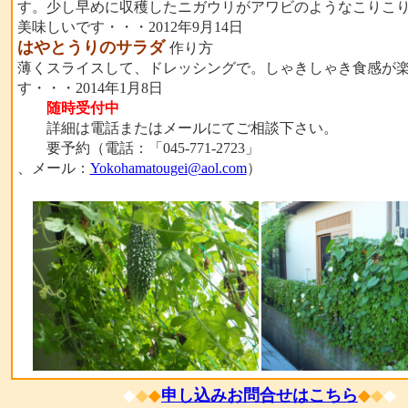
す。少し早めに収穫したニガウリがアワビのようなこりこ
美味しいです・・・2012年9月14日
はやとうりのサラダ
作り方
薄くスライスして、ドレッシングで。しゃきしゃき食感が
す・・・2014年1月8日
随時受付中
詳細は電話またはメールにてご相談下さい。
要予約（電話：「045-771-2723」
、メール：
Yokohamatougei@aol.com
）
◆
◆
◆
申し込みお問合せはこちら
◆
◆
◆