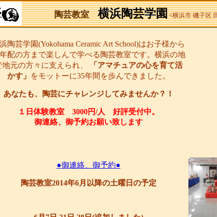
横浜陶芸学園
陶芸教室
<横浜市 磯子区
浜陶芸学園(Yokohama Ceramic Art School)はお子様から
年配の方まで楽しんで学べる陶芸教室です。横浜の地
で地元の方々に支えられ、
「アマチュアの心を育て活
かす」
をモットーに35年間を歩んできました。
あなたも、陶芸にチャレンジしてみませんか？！
１日体験教室 3000円/人 好評受付中。
御連絡、御予約お願い致します
●御連絡、御予約●
陶芸教室2014年6月以降の土曜日の予定