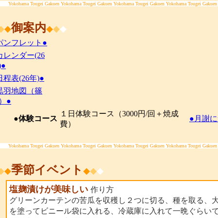
Yokohama Tougei Gakuen Yokohama Tougei Gakuen Yokohama Tougei Gakuen Yokohama Tougei Gakuen
御案内
◆
◆
◆
◆
◆
パンフレット●
カレンダー(26
)●
日程表(26年)●
黒羽地図（篠
）●
１日体験コース（3000円/回＋焼成
●体験コース
●月謝に
費）
Yokohama Tougei Gakuen Yokohama Tougei Gakuen Yokohama Tougei Gakuen Yokohama Tougei Gakuen
季節イベント
◆
◆
◆
◆
◆
塩麹漬けが美味しい
作り方
グリーンカーテンの苦瓜を収穫し２つに切る、種を取る、
を塗ってビニール袋に入れる、冷蔵庫に入れて一晩ぐらい