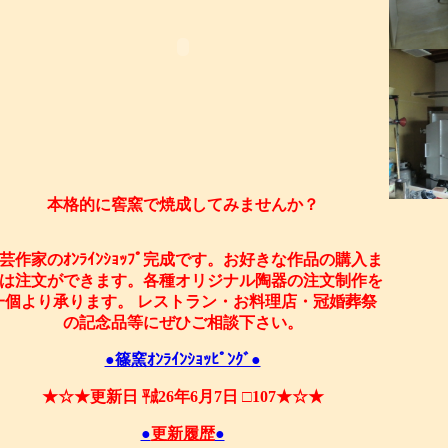
本格的に窖窯で焼成してみませんか？
芸作家のｵﾝﾗｲﾝｼｮｯﾌﾟ完成です。お好きな作品の購入ま
は注文ができます。各種オリジナル陶器の注文制作を
一個より承ります。 レストラン・お料理店・冠婚葬祭
の記念品等にぜひご相談下さい。
●篠窯ｵﾝﾗｲﾝｼｮｯﾋﾟﾝｸﾞ●
★☆★更新日 ㍻26年6月7日 □107★☆★
●
更新履歴
●