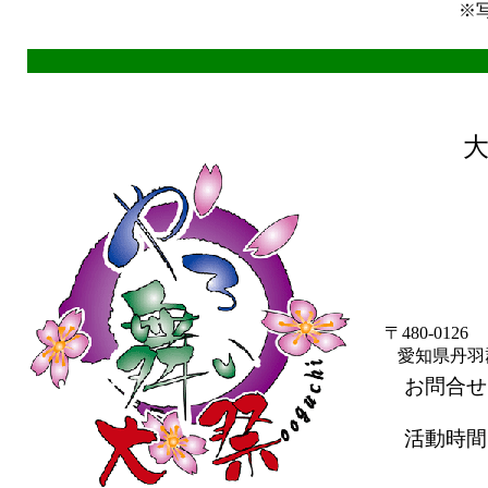
※
〒480-0126
愛知県丹羽郡
お問合せ・
活動時間
１３