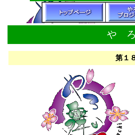
や 
第１８