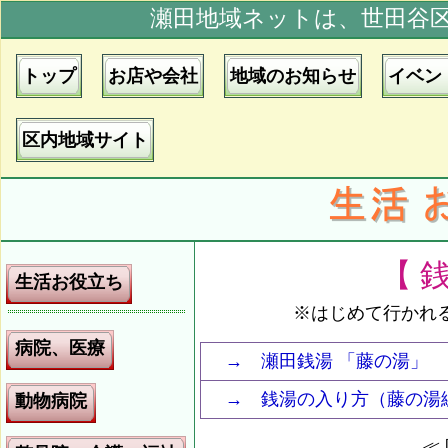
瀬田地域ネットは、世田谷
トップ
お店や会社
地域のお知らせ
イベン
区内地域サイト
【 
生活お役立ち
※はじめて行かれ
病院、医療
→ 瀬田銭湯 「藤の湯」 金
→ 銭湯の入り方（藤の湯
動物病院
≪ 