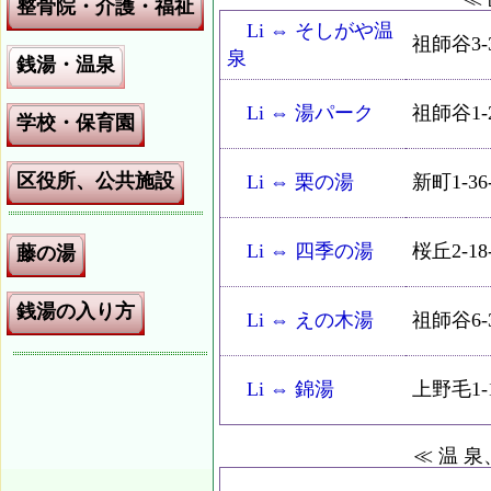
整骨院・介護・福祉
Li ⇔ そしがや温
祖師谷3-3
泉
銭湯・温泉
Li ⇔ 湯パーク
祖師谷1-2
学校・保育園
区役所、公共施設
Li ⇔ 栗の湯
新町1-36
Li ⇔ 四季の湯
桜丘2-18
藤の湯
銭湯の入り方
Li ⇔ えの木湯
祖師谷6-3
Li ⇔ 錦湯
上野毛1-1
≪ 温 泉