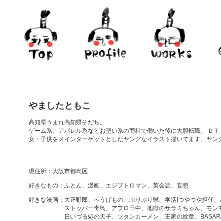
やましたともこ
高知県うまれ高知県そだち。
ゲーム系、アパレル系などお堅い系の商社で働いた後に大胆転職。 Ｄ
女・子供をメインターゲットとしたヤングなイラスト描いてます。ヤン
現住所：大阪市都島区
好きなもの：ふとん、漫画、エジプトロマン、英会話、妄想
好きな漫画：大正野郎、へうげもの、ぷりぷり県、学活!つやつや担任、
ストッパー毒島、アフロ田中、地獄のサラミちゃん、モンモン
日いづる処の天子、ツタンカーメン、王家の紋章、BASARA