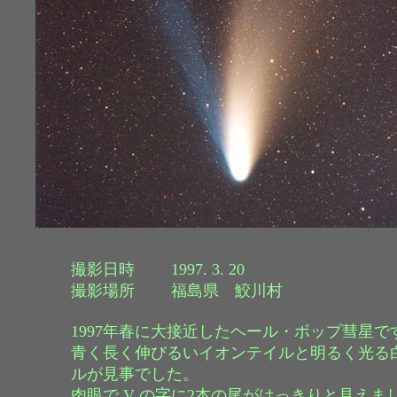
撮影日時 1997. 3. 20
撮影場所 福島県 鮫川村
1997年春に大接近したヘール・ボップ彗星で
青く長く伸びるいイオンテイルと明るく光る
ルが見事でした。
肉眼で V の字に2本の尾がはっきりと見えま