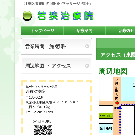
江東区東陽町の｢鍼･灸･マッサージ･指圧」
トップページ
治療案内
治療方針
営業時間 ･ 施 術 料
アクセス（東
周辺地図 ・ アクセス
周辺地図
鍼･灸･マッサージ･指圧
Access
若狭治療院
〒135-0016
東京都江東区東陽４-８-１０-３０７
（西本ビル３階）
TEL 03-3649-1856
ﾓﾊﾞｲﾙ用URL