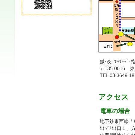
鍼･灸･ﾏｯｻｰｼﾞ
〒135-001
TEL 03-3649-18
アクセス 
電車の場合
地下鉄東西線「
出て｢出口１」
の四ﾂ目通りを北