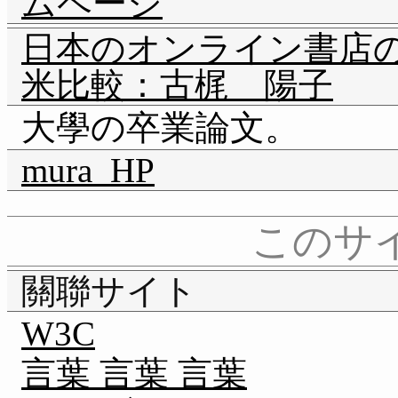
ムページ
日本のオンライン書店
米比較：古梶 陽子
大學の卒業論文。
mura_HP
このサ
關聯サイト
W3C
言葉 言葉 言葉