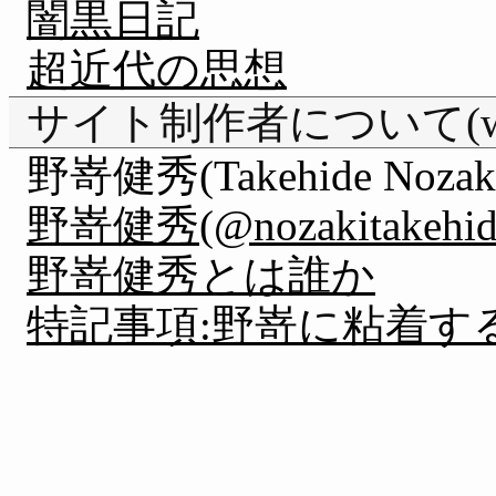
闇黒日記
超近代の思想
サイト制作者について(webm
野嵜健秀(Takehide Nozak
野嵜健秀(@nozakitakehide) 
野嵜健秀とは誰か
特記事項:野嵜に粘着す