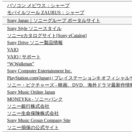
パソコン メビウス：シャープ
モバイルツール ZAURUS：シャープ
Sony Japan｜ソニーグループ ポータルサイト
Sony Style ソニースタイル
ソニーeカタログサイト[Sony eCatalog]
Sony Drive ソニー製品情報
VAIO
VAIO | サポート
“W.Walkman”
Sony Computer Entertainment Inc.
PlayStation.com(Japan) | プレイステーション® オフィシャ
ソニー・ピクチャーズ - 映画、DVD、海外ドラマ最新作情
Sony Music Online Japan
MONEYKit - ソニーバンク
ソニー銀行株式会社
ソニー生命保険株式会社
Sony Music Group Company Site
ソニー損保の公式サイト