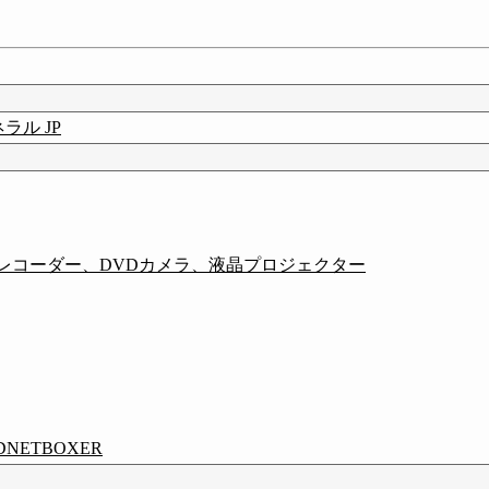
ル JP
ビ、DVDレコーダー、DVDカメラ、液晶プロジェクター
ETBOXER