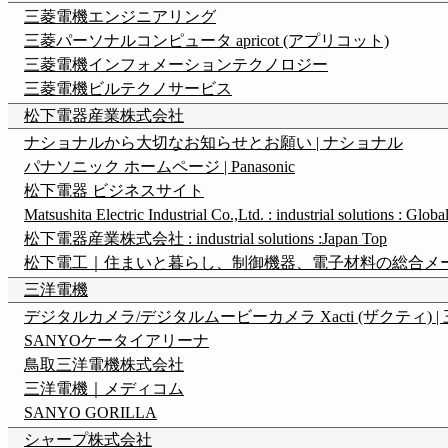
三菱電機エンジニアリング
三菱パーソナルコンピュータ apricot (アプリコット)
三菱電機インフォメーションテクノロジー
三菱電機ビルテクノサービス
松下電器産業株式会社
ナショナルから大切なお知らせとお願い | ナショナル
パナソニック ホームページ | Panasonic
松下電器 ビジネスサイト
Matsushita Electric Industrial Co.,Ltd. : industrial solutions : Globa
松下電器産業株式会社 : industrial solutions :Japan Top
松下電工｜住まいと暮らし、制御機器、電子材料の総合メ
三洋電機
デジタルカメラ/デジタルムービーカメラ Xacti (ザクティ) |
SANYOケータイアリーナ
鳥取三洋電機株式会社
三洋電機｜メディコム
SANYO GORILLA
シャープ株式会社