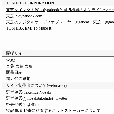
TOSHIBA CORPORATION
東芝ダイレクトPC - dynabookと周辺機器のオンラインショ
東芝：dynabook.com
東芝のデジタルオーディオプレーヤーgigabeat｜東芝：gigabe
TOSHIBA EMI To Make It!
關聯サイト
W3C
言葉 言葉 言葉
闇黒日記
超近代の思想
サイト制作者について(webmaster)
野嵜健秀(Takehide Nozaki)
野嵜健秀(@nozakitakehide) | Twitter
野嵜健秀とは誰か
特記事項:野嵜に粘着するネットストーカーについて