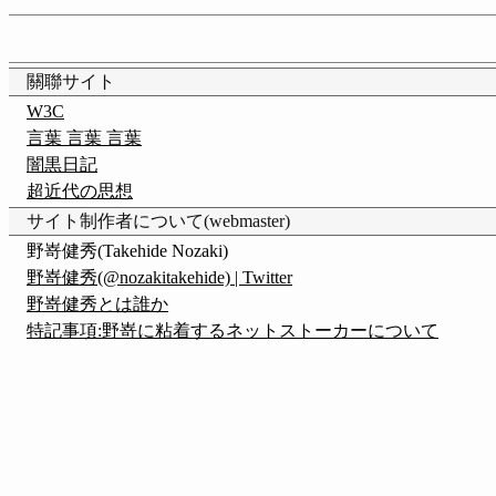
關聯サイト
W3C
言葉 言葉 言葉
闇黒日記
超近代の思想
サイト制作者について(webmaster)
野嵜健秀(Takehide Nozaki)
野嵜健秀(@nozakitakehide) | Twitter
野嵜健秀とは誰か
特記事項:野嵜に粘着するネットストーカーについて