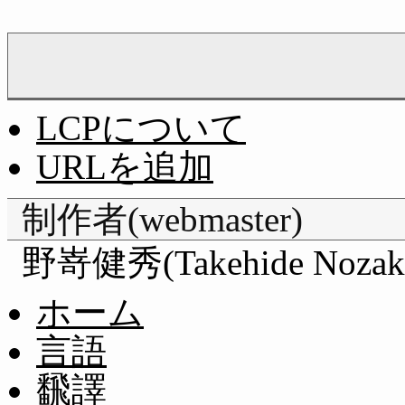
LCPについて
URLを追加
制作者(webmaster)
野嵜健秀(Takehide Nozak
ホーム
言語
飜譯