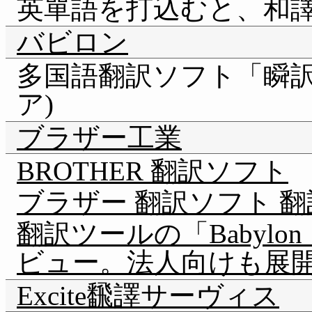
英單語を打込むと、和譯し
バビロン
多国語翻訳ソフト「瞬訳
ア)
ブラザー工業
BROTHER 翻訳ソフト
ブラザー 翻訳ソフト 
翻訳ツールの「Babyl
ビュー。法人向けも展
Excite飜譯サーヴィス