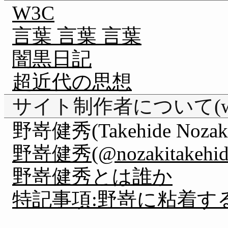
W3C
言葉 言葉 言葉
闇黒日記
超近代の思想
サイト制作者について(webm
野嵜健秀(Takehide Nozak
野嵜健秀(@nozakitakehide) 
野嵜健秀とは誰か
特記事項:野嵜に粘着す