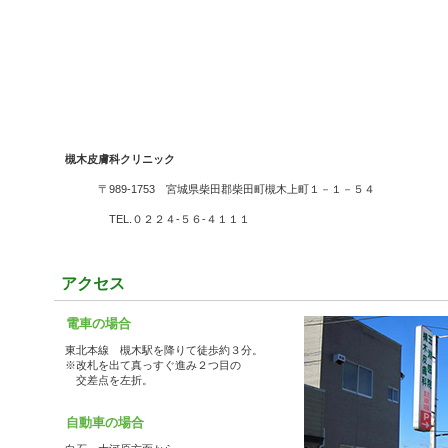
槻木皮膚科クリニック
〒989-1753 宮城県柴田郡柴田町槻木上町１－１－５４
TEL.０２２４-５６-４１１１
アクセス
電車の場合
東北本線 槻木駅を降りて徒歩約３分。
※改札を出て真っすぐ進み２つ目の
交差点を左折。
自動車の場合