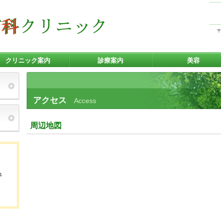
〒
クリニック案内
診療案内
美容
アクセス
Access
周辺地図
４