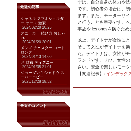
ずは、自分自身の体力や技
最近の記事
です。初心者の場合は、初
ます。また、モーターサイ
シャネル スマホショルダ
と行うことも重要です。ヘ
ー ケース 激安
2024/02/28 10:25
事故や lesionesを防
スニーカー 結び方 おしゃ
れ
以上、デイトナが女性にと
2024/01/20 20:01
そして女性がデイトナを楽
メンズ チェスター コート
ロング
た。デイトナは、女性がモ
2024/01/13 14:00
ランドです。ぜひ、女性の
お 財布 ディズニー
さい。安全で楽しいモータ
2024/01/05 21:01
ジョーダン 1 シャドウ ス
【関連記事】:
インデックス
ーパーコピー
2023/12/28 19:32
最近のコメント