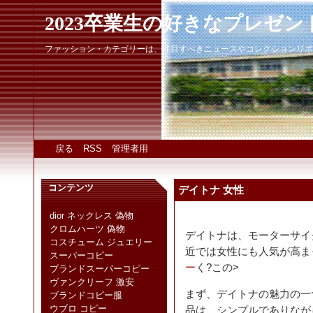
2023卒業生の好きなプレゼン
ファッション・カテゴリーは、注目すべきニュースやコレクションリポ
戻る
RSS
管理者用
コンテンツ
デイトナ 女性
dior ネックレス 偽物
クロムハーツ 偽物
デイトナは、モーターサイ
コスチューム ジュエリー
近では女性にも人気が高ま
スーパーコピー
ー
く?この>
ブランドスーパーコピー
ヴァンクリーフ 激安
まず、デイトナの魅力の一
ブランドコピー服
ウブロ コピー
品は、シンプルでありなが