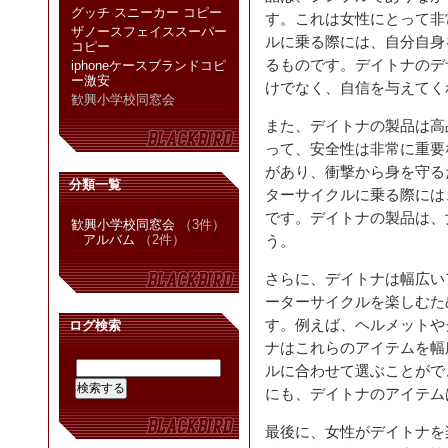
グッチ スニーカー コピー
す。これは女性にとって非
ザノースフェイススーパー
ルに乗る際には、自分自身
コピー
るものです。デイトナのデ
iphoneケースブランドコピ
ー激安
けでなく、自信を与えてく
歓興小学校同窓会
また、デイトナの製品は高
って、安全性は非常に重要
があり、衝撃から身を守る
分類一覧
ターサイクルに乗る際には
です。デイトナの製品は、
歓興小学校同窓会
（3件）
アルバム
（2件）
う。
さらに、デイトナは幅広い
ーターサイクルを楽しむた
す。例えば、ヘルメットや
ログ検索
ナはこれらのアイテムを幅
ルに合わせて選ぶことがで
にも、デイトナのアイテム
最後に、女性がデイトナを