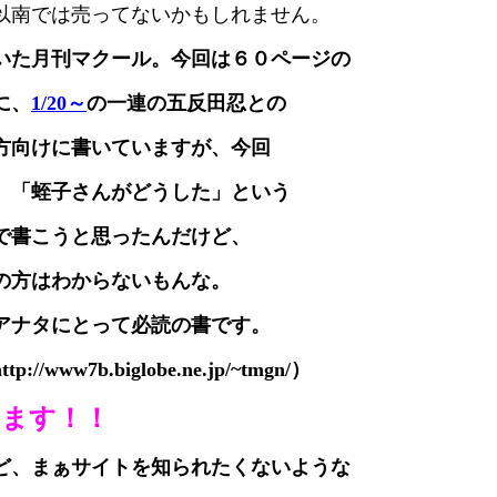
以南では売ってないかもしれません。
いた月刊マクール。今回は６０ページの
に、
1/20～
の一連の五反田忍との
方向けに書いていますが、今回
。「蛭子さんがどうした」という
で書こうと思ったんだけど、
の方はわからないもんな。
アナタにとって必読の書です。
b.biglobe.ne.jp/~tmgn/）
います！！
ど、まぁサイトを知られたくないような