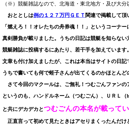
（※）競艇雑誌なので、北海道・東北地方・及び大分
おととしは
例の１２７万円ＧＥＴ
関連で掲載して頂
「燃えろ！！オレたちの舟券魂！！」というコーナー
真剣勝負が載りました。うちの日記は競艇を知らない
競艇雑誌に投稿するにあたり、若干手を加えています
文章も付け加えましたが、これは本当はサイトの日記
うちで書いても何で蛭子さんが出てくるのかほとんど
さて今回のマクールは、ご無礼！つむごんファンの
というのも、ハンドルネーム（つむごん）、ＵＲＬ（http://www7
つむごんの本名が載って
と共にデカデカと
正直言って初めて見たときはアセりまくったんだけ