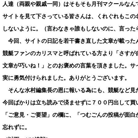
人達（両親や親戚一同）はそもそも月刊マクールなん
サイトを見て下さっている皆さんは、くれぐれもこの名前
しないように。（言わなきゃ誰もしないのに、言った
今回、サイトの日記を若干書き直した文章が載った
競艇ファンのカリスマと呼ばれている方より「さすが
文章が巧いね！」とのお褒めの言葉を頂きました。サ
実に勇気付けられました。ありがとうございます。
そんな水村編集長の恩に報いる為にも、競艇など見
今回ばかりは立ち読みで済ませずに７００円出して買
「ご意見・ご要望」の欄に、「つむごんの投稿が面白
忘れずに。