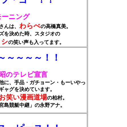
モーニング
わらべ
さんは、
の高橋真美。
を決めた時、スタジオの
ロシ
の笑い声も入ってます。
～～～～～！！
昭のテレビ宣言
、手品・ガチョーン・もーいやっ
グを決めています。
お笑い漫画道場
の柏村。
競艇中継」の永野アナ。