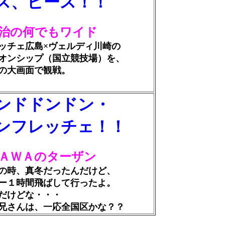
ス、ピース！！
治の何でもワイド
ェ広島×ヴェルディ川崎の
シップ（国立競技場）を、
大画面で観戦。
ンドドンドン・
ンフレッチェ！！
ＡＷＡのターザン
、真冬だったんだけど、
時間飛ばして行ったよ。
けどな・・・
んは、一応全国区かな？？