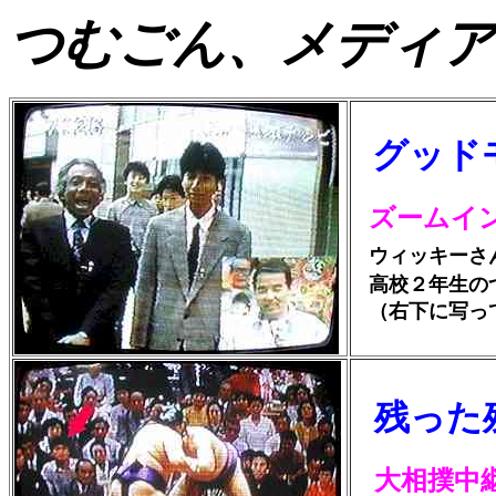
つむごん、メディア
グッド
ズームイ
ウィッキーさ
高校２年生の
（右下に写っ
残った
大相撲中