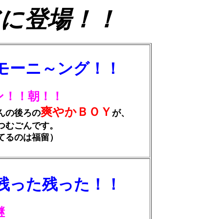
に登場！！
モーニ～ング！！
ン！！朝！！
爽やかＢＯＹ
んの後ろの
が、
つむごんです。
てるのは福留）
残った残った！！
継