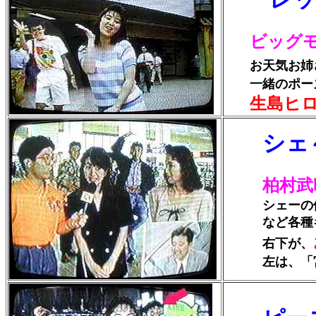
ビッグ
お天気お姉
一緒のポーズ
生島ヒ
シェ
柏村武
シェーの他に
など各種ギャ
右下が、
左は、「宮島