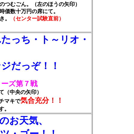
のつむごん。（左のほうの矢印）
時価数十万円の席にて。
き。
（センター試験直前）
れたっち・ト～リオ・
ンジだっぞ！！
リーズ第７戦
（中央の矢印）
気合充分！！
チマキで
す。
お天気、
・ゴー！！