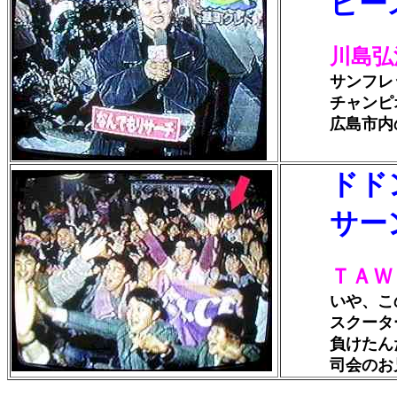
ピー
川島弘
サンフレッチ
チャンピオン
広島市内の
ドド
サー
ＴＡＷ
いや、この時
スクーター１
負けたんだ
司会のお兄さ