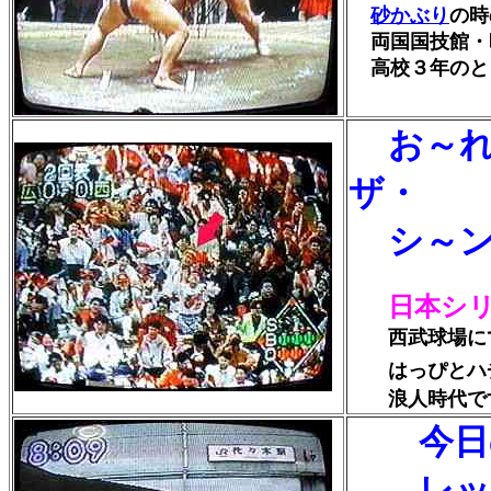
砂かぶり
の時
両国国技館・
高校３年のと
お～
ザ・
シ～
日本シ
西武球場にて
はっぴとハ
浪人時代で
今日の
レッツ