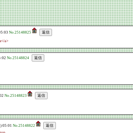
05:03
No.25148825
я</a>
5:02
No.25148824
:02
No.25148823
 05:01
No.25148822
тор