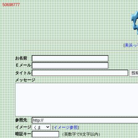
50698777
[
美浜っ
お名前
Ｅメール
タイトル
メッセージ
参照先
イメージ
[
イメージ参照
]
暗証キー
（英数字で8文字以内）