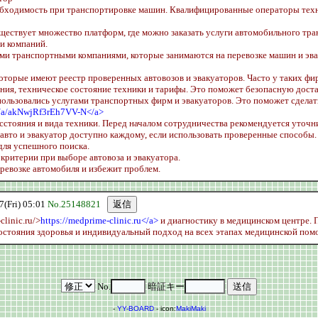
обходимость при транспортировке машин. Квалифицированные операторы техн
ествует множество платформ, где можно заказать услуги автомобильного тран
и компаний.
и транспортными компаниями, которые занимаются на перевозке машин и эваку
которые имеют реестр проверенных автовозов и эвакуаторов. Часто у таких фи
ния, техническое состояние техники и тарифы. Это поможет безопасную дост
пользовались услугами транспортных фирм и эвакуаторов. Это поможет сдела
ru/a/akNwjRf3rEh7VV-N</a>
расстояния и вида техники. Перед началом сотрудничества рекомендуется уточ
к авто и эвакуатор доступно каждому, если использовать проверенные способ
ля успешного поиска.
критерии при выборе автовоза и эвакуатора.
ревозке автомобиля и избежит проблем.
Fri) 05:01
No.25148821
linic.ru/>
https://medprime-clinic.ru</a>
и диагностику в медицинском центре. 
состояния здоровья и индивидуальный подход на всех этапах медицинской пом
No.
暗証キー
-
YY-BOARD
- icon:
MakiMaki