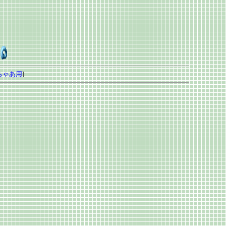
ちゃあ用
]