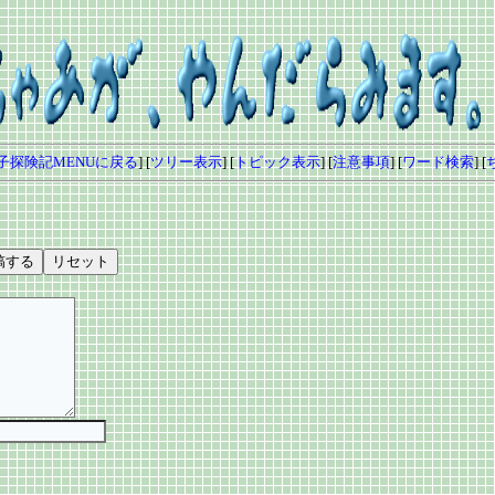
子探険記MENUに戻る
] [
ツリー表示
] [
トピック表示
] [
注意事項
] [
ワード検索
] [