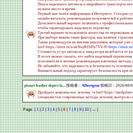
Поиск надежного автовоза и аварийного транспорта не
нужное место и время.
Первый шаг поиск информации в Интернете. Сегодня сущ
онлайн-каталоги, рекомендации пользователей и рейтинг
Дополнительный вариант позвонить с профессиональным
чтобы гарантировать надежную перевозку.
Третий вариант использовать агентства по перевозкам, 
При выборе важны такие факторы, как наличие страхова
Также рекомендуем на мнения заказчиков, которые уже 
href=https://dzen.ru/a/akNwjRf3rEh7VV-N>
https://dzen.
Стоимость услуг автовоза и эвакуатора колеблется от 
В итоге можно сказать, что найти надежный перевозчи
исполнители и личные рекомендации ключевые методы д
Не забывайте, что надежность и безопасность основные 
Внимательный подход гарантирует безопасность при пе
planet feather depict fa...
投稿者：
Albertgem
投稿日：2026/08/07(
Пройдите комплексное лечение <a href=https://medprime-c
специалистов, современные методы лечения, контроль 
Page: |
1
|
2
|
3
|
4
|
5
|
6
|
7
|
8
|
9
|
10
|
→
|