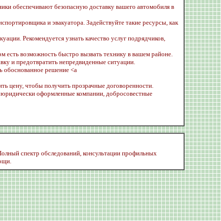
ики обеспечивают безопасную доставку вашего автомобиля в
спортировщика и эвакуатора. Задействуйте такие ресурсы, как
ации. Рекомендуется узнать качество услуг подрядчиков,
рм есть возможность быстро вызвать технику в вашем районе.
авку и предотвратить непредвиденные ситуации.
ть обоснованное решение <a
нить цену, чтобы получить прозрачные договоренности.
ы. юридически оформленные компании, добросовестные
Полный спектр обследований, консультации профильных
ощи.