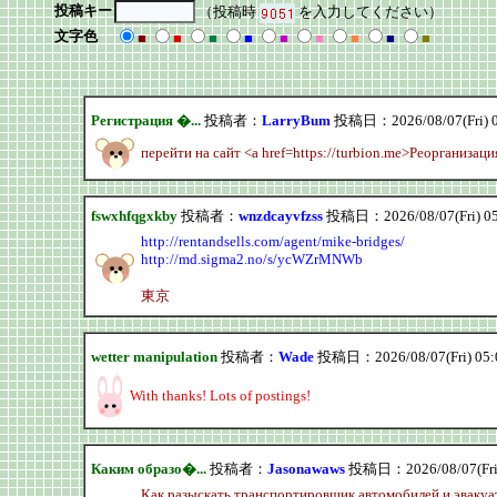
投稿キー
（投稿時
を入力してください）
文字色
■
■
■
■
■
■
■
■
■
Регистрация �...
投稿者：
LarryBum
投稿日：2026/08/07(Fri) 
перейти на сайт <a href=https://turbion.me>Реорганизаци
fswxhfqgxkby
投稿者：
wnzdcayvfzss
投稿日：2026/08/07(Fri) 0
http://rentandsells.com/agent/mike-bridges/
http://md.sigma2.no/s/ycWZrMNWb
東京
wetter manipulation
投稿者：
Wade
投稿日：2026/08/07(Fri) 05
With thanks! Lots of postings!
Каким образо�...
投稿者：
Jasonawaws
投稿日：2026/08/07(Fri)
Как разыскать транспортировщик автомобилей и эвакуа