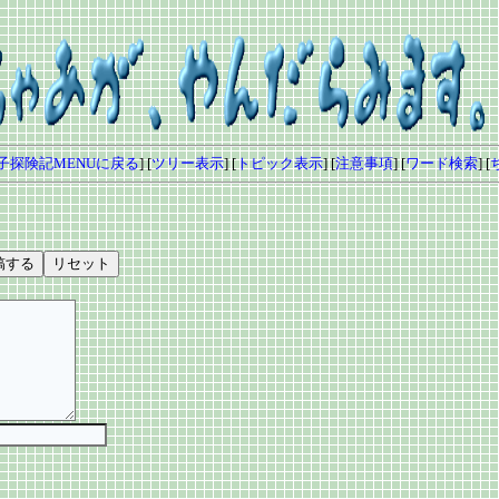
子探険記MENUに戻る
] [
ツリー表示
] [
トピック表示
] [
注意事項
] [
ワード検索
] [