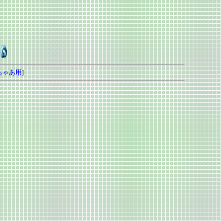
ちゃあ用
]