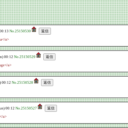
00:13
No.25150530
ка</a>
) 00:12
No.25150529
ange</a>
 00:12
No.25150528
n) 00:12
No.25150527
</a>