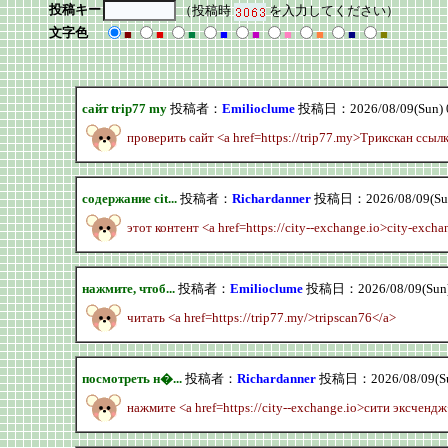
投稿キー
（投稿時
を入力してください）
文字色
■
■
■
■
■
■
■
■
■
сайт trip77 my
投稿者：
Emilioclume
投稿日：2026/08/09(Sun) 
проверить сайт <a href=https://trip77.my>Трикскан ссыл
содержание cit...
投稿者：
Richardanner
投稿日：2026/08/09(Sun
этот контент <a href=https://city--exchange.io>city-exch
нажмите, чтоб...
投稿者：
Emilioclume
投稿日：2026/08/09(Sun)
читать <a href=https://trip77.my/>tripscan76</a>
посмотреть н�...
投稿者：
Richardanner
投稿日：2026/08/09(Su
нажмите <a href=https://city--exchange.io>сити эксчендж