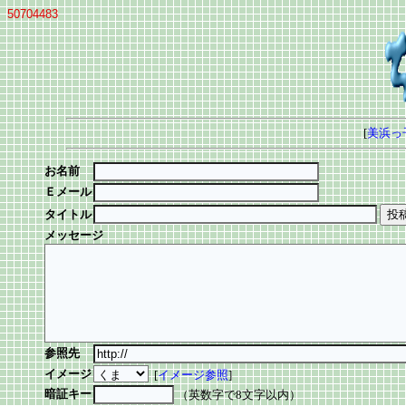
50704483
[
美浜っ
お名前
Ｅメール
タイトル
メッセージ
参照先
イメージ
[
イメージ参照
]
暗証キー
（英数字で8文字以内）