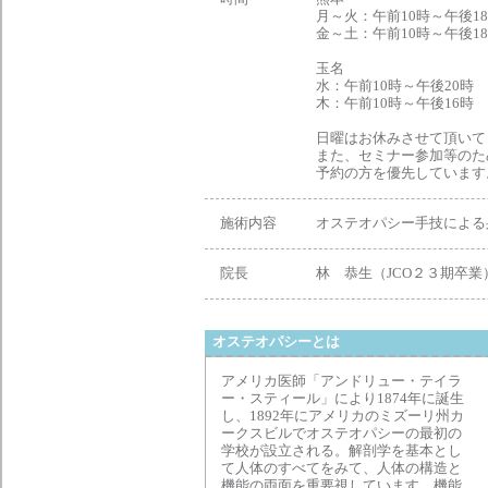
月～火：午前10時～午後1
金～土：午前10時～午後1
玉名
水：午前10時～午後20時
木：午前10時～午後16時
日曜はお休みさせて頂いて
また、セミナー参加等のた
予約の方を優先していま
施術内容
オステオパシー手技による
院長
林 恭生（JCO２３期卒業
オステオパシーとは
アメリカ医師「アンドリュー・テイラ
ー・スティール」により1874年に誕生
し、1892年にアメリカのミズーリ州カ
ークスビルでオステオパシーの最初の
学校が設立される。解剖学を基本とし
て人体のすべてをみて、人体の構造と
機能の両面を重要視しています。機能