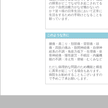
の障害がどこでなぜ引き起こされてる
のか？自然治癒力がなぜ働かないの
か？皆々様の日常生活において正常に
生活をするための手助けとなることを
願っています。
このような方に
腰痛・肩こり・頚部痛・背部痛・頭
痛・四肢の痛み・肋間神経痛・自律神
経系の不調・免疫力低下・生理痛・坐
骨神経痛・慢性疲労・不眠症・内臓機
能の不調・冷え性・便秘・むくみなど
ただし病理的な問題のため機能と構造
に異常が起こってる場合もあります。
病院をお勧めすることもございますの
で予めご了承お願いします。