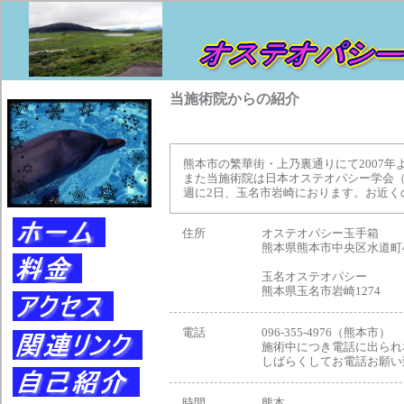
当施術院からの紹介
熊本市の繁華街・上乃裏通りにて2007
また当施術院は日本オステオパシー学会（
週に2日、玉名市岩崎におります。お近く
住所
オステオパシー玉手箱
熊本県熊本市中央区水道町4
玉名オステオパシー
熊本県玉名市岩崎1274
電話
096-355-4976（熊本市）
施術中につき電話に出られ
しばらくしてお電話お願い
時間
熊本