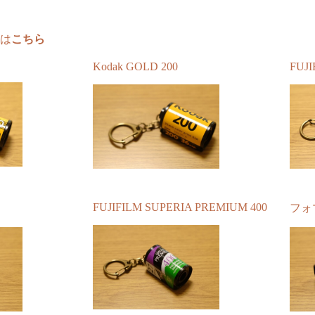
は
こちら
Kodak GOLD 200
FUJ
FUJIFILM SUPERIA PREMIUM 400
フォマ