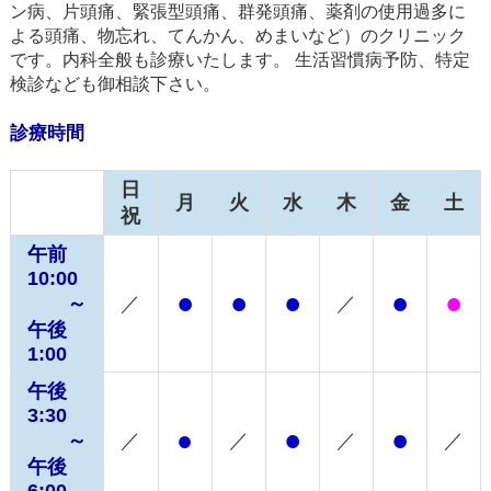
ン病、片頭痛、緊張型頭痛、群発頭痛、薬剤の使用過多に
よる頭痛、物忘れ、てんかん、めまいなど）のクリニック
です。内科全般も診療いたします。 生活習慣病予防、特定
検診なども御相談下さい。
診療時間
日
月
火
水
木
金
土
祝
午前
10:00
●
●
●
●
●
～
／
／
午後
1:00
午後
3:30
●
●
●
～
／
／
／
／
午後
6:00