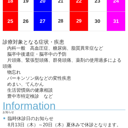
18
19
20
22
23
24
21
25
26
27
28
29
30
31
診療対象となる症状・疾患
内科一般 高血圧症、糖尿病、脂質異常症など
脳卒中後遺症・脳卒中の予防
片頭痛、緊張型頭痛、群発頭痛、薬剤の使用過多による
頭痛
物忘れ
パーキンソン病などの変性疾患
めまい、てんかん
生活習慣病の健康相談
豊中市特定検診 など
Information
お知らせ
臨時休診日のお知らせ
8月13日（木）～
20日（木）夏休みで休診となります。