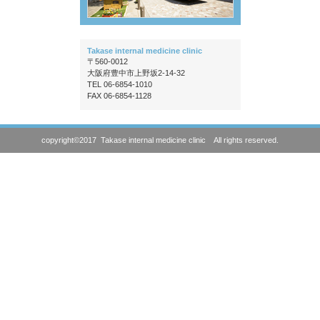
Takase internal medicine clinic
〒560-0012
大阪府豊中市上野坂2-14-32
TEL 06-6854-1010
FAX 06-6854-1128
copyright©2017 Takase internal medicine clinic All rights reserved.