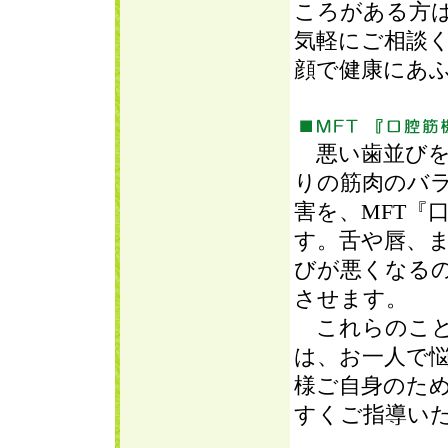
ころがある方
気軽にご相談
顔で健康にあ
悪い歯並びを
りの筋肉のバ
害を、MFT『
す。舌や唇、
びが悪くなる
させます。
これらのこと
は、お一人で
様ご自身のた
すくご指導い