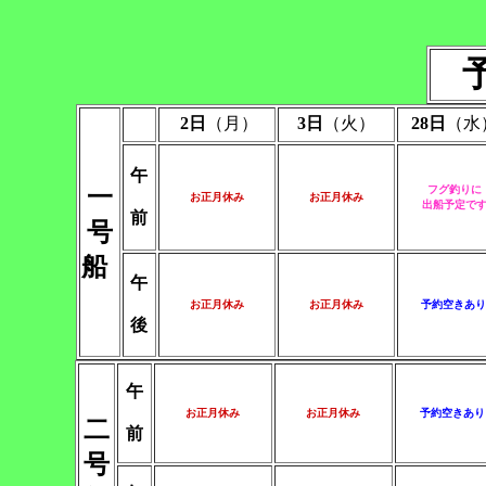
2日
（月）
3日
（火）
28日
（水
午
一
フグ釣りに
お正月休み
お正月休み
出船予定で
前
号
船
午
お正月休み
お正月休み
予約空きあり
後
午
お正月休み
お正月休み
予約空きあり
二
前
号