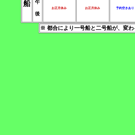
午
船
お正月休み
お正月休み
予約空きあり
後
※ 都合により一号船と二号船が、変