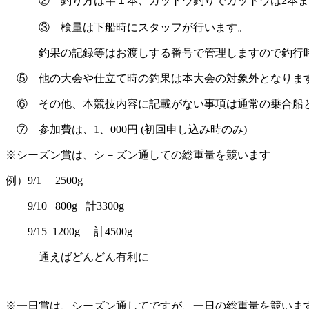
②
釣り方は竿１本、カットウ釣りでカットウは2本ま
③
検量は下船時にスタッフが行います。
釣果の記録等はお渡しする番号で管理しますので釣行
⑤ 他の大会や仕立て時の釣果は本大会の対象外となりま
⑥ その他、本競技内容に記載がない事項は通常の乗合船
⑦ 参加費は、1、000円
(
初回申し込み時のみ
)
※シーズン賞は、シ－ズン通しての総重量を競います
例）
9/1
2500g
9/10
800g
計
3300g
9/15
1200g
計
4500g
通えばどんどん有利に
※一日賞は、シーズン通してですが、一日の総重量を競いま