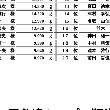
槙次 様
14.330
ｇ
13 位
直田 徳
雅行 様
14.220
ｇ
14 位
津村 泰弘
之 様
12.970
ｇ
15 位
名取 由
隆夫 様
12.620
ｇ
1６ 位
並
浩史 様
9.990
ｇ
1７ 位
神田 雄
憲一 様
9.590
ｇ
1８ 位
中村 耕
一夫
様
9.040
ｇ
1９ 位
達本 雅
 聖
様
8.970
ｇ
2０ 位
前田 哲也