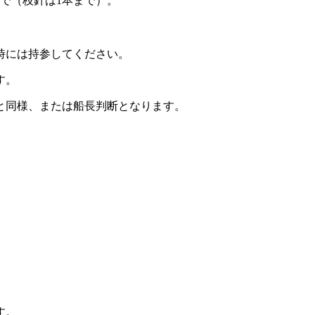
で（枝針は1本まで）。
時には持参してください。
す。
と同様、または船長判断となります。
す。