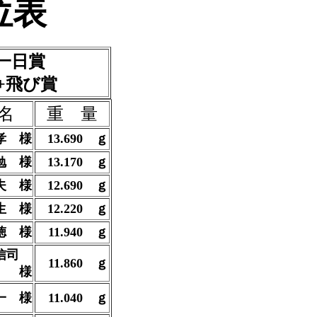
位表
一日賞
+飛び賞
名
重 量
孝 様
13.690
ｇ
勉 様
13.170
ｇ
夫 様
12.690
ｇ
生 様
12.220
ｇ
徳 様
11.940
ｇ
 信司
11.860
ｇ
様
一 様
11.040
ｇ