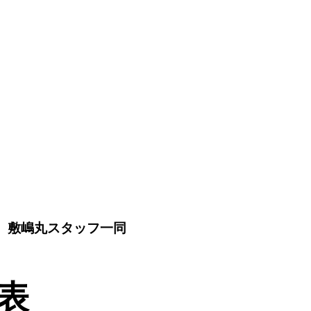
敷嶋丸スタッフ一同
表