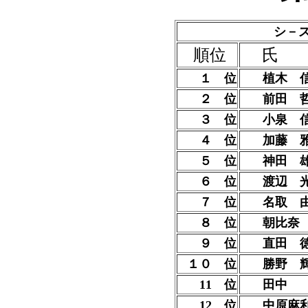
シ－
順位
氏 
１ 位
植木 
２ 位
前田 
３ 位
小泉 
４ 位
加藤 
５ 位
神田 
６ 位
渡辺 
７ 位
名取 
８ 位
朝比奈
９ 位
直田 
１０ 位
勝野 
11 位
田中 
12 位
中原麻