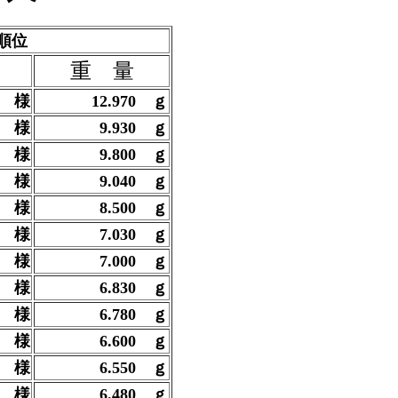
順位
名
重 量
 様
12.970
ｇ
様
9.930
ｇ
 様
9.800
ｇ
夫
様
9.040
ｇ
 様
8.500
ｇ
也
様
7.030
ｇ
 様
7.000
ｇ
三
様
6.830
ｇ
 様
6.780
ｇ
 様
6.600
ｇ
淳
様
6.550
ｇ
初
様
6.480
ｇ