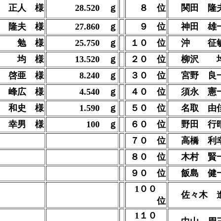
 正人 様
28.520
ｇ
８ 位
関田 隆
 隆夫 様
27.860
ｇ
９ 位
神田 雄
井 勉 様
25.750
ｇ
１０ 位
沖 征
沢 均 様
13.520
ｇ
２０ 位
柳沢 
 啓亜 様
8.240 ｇ
３０ 位
宮野 良
 峰広 様
4.540 ｇ
４０ 位
須永 憲
 和史 様
1.590
ｇ
５０ 位
名取 由
 幸男 様
100
ｇ
６０ 位
野田 行
７０ 位
高橋 利
８０ 位
木村 賢
９０ 位
飯島 健
1００
佐々木 
位
1１０