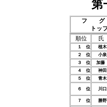
第
フ グ
トッ
順位
氏
１ 位
植木
２ 位
小泉
３ 位
加藤
４ 位
神田
５ 位
青
６ 位
川口
７ 位
勝野