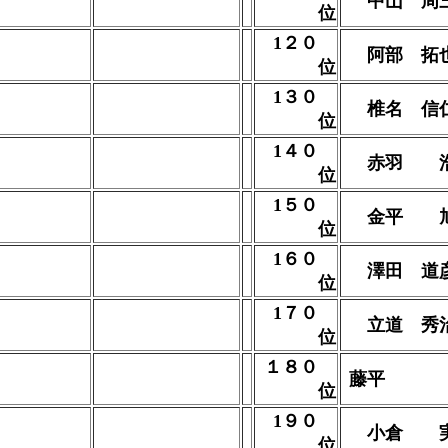
中山 周
位
1２０
阿部 拓
位
1３０
椎名 信
位
1４０
赤羽 
位
1５０
金平 
位
1６０
澤田 道
位
1７０
立道 秀
位
１８０
藤平
位
1９０
小倉 
位