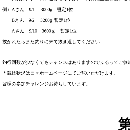
例）
A
さん
9/1
3000g
暫定
1
位
B
さん
9/2
3200g
暫定
1
位
A
さん
9/10
3600
ｇ 暫定
1
位
抜かれたらまた釣りに来て抜き返してください
釣行回数が少なくてもチャンスはありますのでふるってご参
＊競技状況は日々ホームページにてご覧いただけます。
皆様の参加チャレンジお待ちしています。