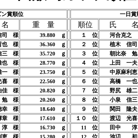
ズン賞順位
一日賞
名
重 量
順位
氏 
信司
様
39.880
ｇ
１ 位
河合克之
哲也 様
36.360
ｇ
２ 位
植木 信司
信三
様
35.720
ｇ
３ 位
朝比奈 勉
雅也 様
28.770
ｇ
４ 位
上田 一
雄一 様
23.750
ｇ
５ 位
中原麻利恵
光喜 様
22.560
ｇ
６ 位
高橋 一
由佳
様
20.820
ｇ
７ 位
野尻 雄二
 勉 様
20.260
ｇ
８ 位
小泉 信
徳幸
様
18.640
ｇ
９ 位
関田 隆夫
輝章
様
17.610
ｇ
１０ 位
渡辺 光喜
淳 様
16.730
ｇ
11 位
田中 
利恵 様
15.280
ｇ
12 位
池辺 