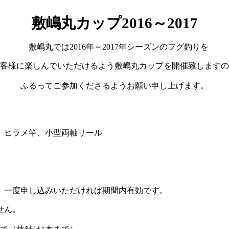
敷嶋丸カップ
2016
～
2017
敷嶋丸では
2016
年～
2017
年シーズンのフグ釣りを
客様に楽しんでいただけるよう敷嶋丸カップを開催致しますの
ふるってご参加くださるようお願い申し上げます。
 ヒラメ竿、小型両軸リール
一度申し込みいただければ期間内有効です。
せん。