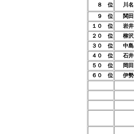
８ 位
川名
９ 位
関田
１０ 位
岩
２０ 位
柳
３０ 位
中島
４０ 位
石井
５０ 位
岡田
６０ 位
伊勢