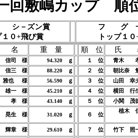
一回敷嶋カップ 順
 シ－ズン賞
フ グ 
プ１０+飛び賞
トップ１０
 名
重 量
順 位
氏 
 信司 様
94.320
ｇ
１ 位
青木 
 信三 様
88.220
ｇ
２ 位
朝比奈 
 雅也
様
56.590
ｇ
３ 位
山田 幸
 雄一 様
45.210 ｇ
４ 位
横田 行
木 孝 様
43.140
ｇ
５ 位
小関 茂
植木
 晃生 様
31.020 ｇ
６ 位
 輝章 様
29.610
ｇ
７ 位
竹下 照