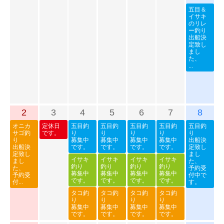
五目＆
イサキ
のリレ
ー釣り
出船決
定致し
まし
た、
...
2
3
4
5
6
7
8
オニカ
定休日
五目釣
五目釣
五目釣
五目釣
五目釣
サゴ釣
です。
り
り
り
り
り
り
募集中
募集中
募集中
募集中
出船決
出船決
です。
です。
です。
です。
定致し
定致し
まし
イサキ
イサキ
イサキ
イサキ
まし
た、
釣り
釣り
釣り
釣り
た、
予約受
募集中
募集中
募集中
募集中
予約受
付中で
です。
です。
です。
です。
付...
す。
タコ釣
タコ釣
タコ釣
タコ釣
り
り
り
り
募集中
募集中
募集中
募集中
です。
です。
です。
です。