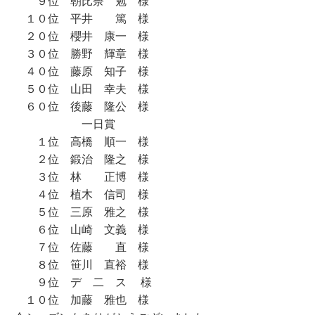
９位 朝比奈 勉 様
１０位 平井 篤 様
２０位 櫻井 康一 様
３０位 勝野 輝章 様
４０位 藤原 知子 様
５０位 山田 幸夫 様
６０位 後藤 隆公 様
一日賞
１位 高橋 順一 様
２位 鍛治 隆之 様
３位 林 正博 様
４位 植木 信司 様
５位 三原 雅之 様
６位 山崎 文義 様
７位 佐藤 直 様
８位 笹川 直裕 様
９位 デ 二 ス 様
１０位 加藤 雅也 様