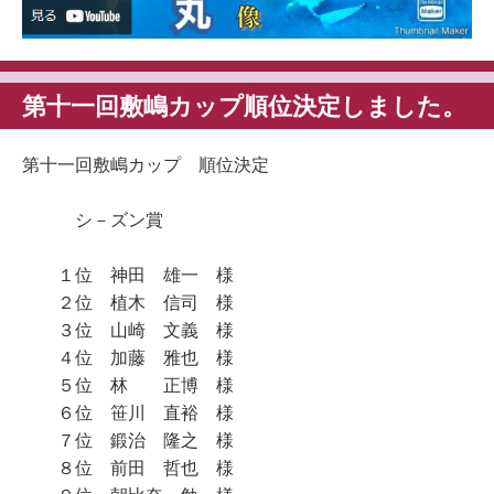
第十一回敷嶋カップ順位決定しました。
第十一回敷嶋カップ 順位決定
シ－ズン賞
１位 神田 雄一 様
２位 植木 信司 様
３位 山崎 文義 様
４位 加藤 雅也 様
５位 林 正博 様
６位 笹川 直裕 様
７位 鍛治 隆之 様
８位 前田 哲也 様