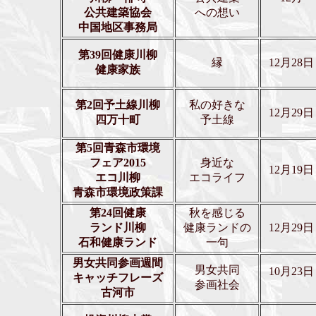
公共建築協会
への想い
中国地区事務局
第39回健康川柳
縁
12月28日
健康家族
第2回予土線川柳
私の好きな
12月29日
四万十町
予土線
第5回青森市環境
フェア2015
身近な
12月19日
エコ川柳
エコライフ
青森市環境政策課
第24回健康
秋を感じる
ランド川柳
健康ランドの
12月29日
石和健康ランド
一句
男女共同参画週間
男女共同
10月23日
キャッチフレーズ
参画社会
古河市