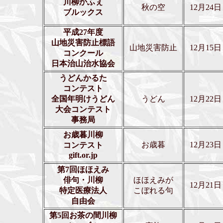
川柳かふぇ
秋の空
12月24日
ブルックス
平成27年度
山地災害防止標語
山地災害防止
12月15日
コンクール
日本治山治水協会
うどんかるた
コンテスト
全国年明けうどん
うどん
12月22日
大会コンテスト
事務局
お歳暮川柳
お歳暮
12月23日
コンテスト
gift.or.jp
第7回ほほえみ
俳句・川柳
ほほえみが
12月21日
特定医療法人
こぼれる句
自由会
第5回お茶の間川柳