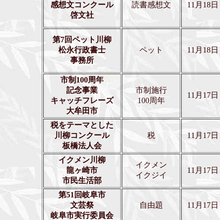
感想文コンクール
読書感想文
11月18日
啓文社
第7回ペット川柳
松永行政書士
ペット
11月18日
事務所
市制100周年
記念事業
市制施行
11月17日
キャッチフレーズ
100周年
大牟田市
税をテーマとした
川柳コンクール
税
11月17日
板橋法人会
イクメン川柳
イクメン
龍ヶ崎市
11月17日
イクジイ
市民生活部
第51回岐阜市
文芸祭
自由題
11月17日
岐阜市実行委員会