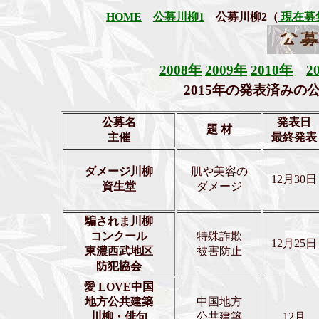
HOME
公募川柳1
公募川柳2（
現在募
2008年
2009年
2010年
2
2015年の発表済みの公募川柳
公募名
発表日
題 材
主催
最終発表
ダメージ川柳
肌や美容の
12月30日
資生堂
ダメージ
騙されま川柳
コンクール
特殊詐欺
12月25日
東濃西武地区
被害防止
防犯協会
愛 LOVE中国
地方公共建築
中国地方
川柳・俳句
公共建築
12月