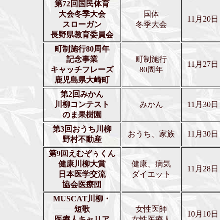
第72回国民体育
大会冬季大会
国体
11月20日
スローガン
冬季大会
長野県教育委員会
町制施行80周年
記念事業
町制施行
11月27日
キャッチフレーズ
80周年
鹿児島県大崎町
第2回みかん
川柳コンテスト
みかん
11月30日
のま果樹園
第3回おうち川柳
おうち、家族
11月30日
野村不動産
第9回えむぞぅくん
健康川柳大賞
健康、病気
11月28日
日本医学交流
ダイエット
協会医療団
MUSCAT川柳・
短歌
女性医師
10月10日
医療人キャリア
女性医療人