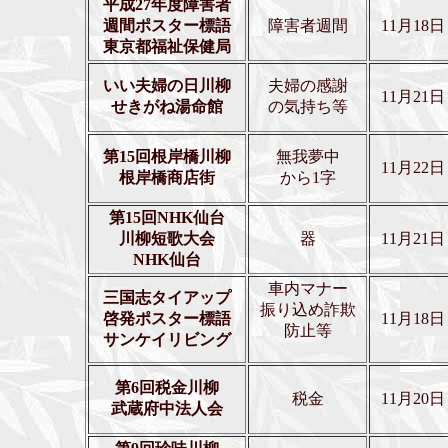
平成27年度障害者
週間ポスター標語
障害者週間
11月18日
東京都福祉保健局
いい夫婦の日川柳
夫婦の感謝
11月21日
せきがね湯命館
の気持ち等
第15回根岸橋川柳
無我夢中
11月22日
根岸橋商店街
から1字
第15回NHK仙台
川柳短歌大会
器
11月21日
NHK仙台
車内マナー
三国志タイアップ
振り込め詐欺
啓発ポスター標語
11月18日
防止等
サンケイリビング
第6回税金川柳
税金
11月20日
武蔵府中法人会