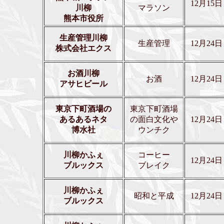
12月15日
川柳
マラソン
熊本市役所
生産管理川柳
生産管理
12月24日
株式会社エクス
お酒川柳
お酒
12月24日
アサヒビール
東京下町酒場の
東京下町酒場
あるあるネタ
の面白文化や
12月24日
博水社
ウンチク
川柳かふぇ
コーヒー
12月24日
ブルックス
ブレイク
川柳かふぇ
昭和と平成
12月24日
ブルックス