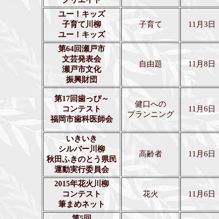
ユー！キッズ
子育て川柳
子育て
11月3日
ユー！キッズ
第64回瀬戸市
文芸発表会
自由題
11月8日
瀬戸市文化
振興財団
第17回歯っぴ～
健口への
コンテスト
11月6日
プランニング
福岡市歯科医師会
いきいき
シルバー川柳
高齢者
11月6日
秋田ふきのとう県民
運動実行委員会
2015年花火川柳
コンテスト
花火
11月6日
筆まめネット
第5回