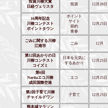
投資川柳大賞
投資
12月28日
日経ヴェリスタ
ポイント
16周年記念
サイト
川柳コンテスト
12月25日
節約
ポイントタウン
青春
ごみに関する
川柳
ごみ
12月
江南市
第12回あかりの日
日本を元気に
川柳コンテスト
12月25日
するあかり
コイズミ
第6回
Naritaエコ川柳
エコ
12月25日
成田国際空港
第2回子育て川柳
子育て
12月25日
チャイルドワン
熊本城マラソン