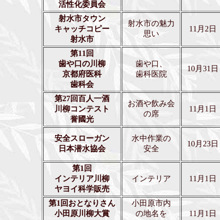
活性化委員会
射水市タウン
射水市の魅力
キャッチコピー
11月2日
思い
射水市
第11回
歯や口の川柳
歯や口、
10月31日
京都府医科
歯科医院
歯科会
第27回百人一酒
お酒や飲み会
川柳コンテスト
11月1日
の席
誉國光
安全スローガン
水中作業の
10月23日
日本潜水協会
安全
第1回
インテリア川柳
インテリア
11月1日
ヤヨイ科学販売
第1回おとなりさん
小田原市内
小田原川柳大賞
の地名を
11月1日