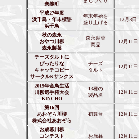
まちづくり
奈義町
平成27年度
年末年始を
浜千鳥・年末標語
12月8日
盛り上げる
浜千鳥
秋の森永
森永製菓
おやつ川柳
12月11日
商品
森永製菓
チーズタルトに
ぴったりな
チーズ
12月11日
キャッチコピー
タルト
サークルKサンクス
2015年金鳥生活
13種の
12月11日
川柳選手権大会
製品名
KINCHO
第16回
あおぞら川柳
初舞台
12月11日
株式会社あおぞら
お歳暮川柳
コンテスト
お歳暮
12月11日