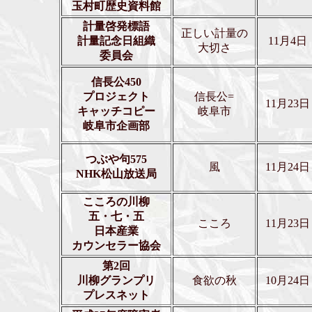
玉村町歴史資料館
計量啓発標語
正しい計量の
計量記念日組織
11月4日
大切さ
委員会
信長公450
プロジェクト
信長公=
11月23日
キャッチコピー
岐阜市
岐阜市企画部
つぶや句575
風
11月24日
NHK松山放送局
こころの川柳
五・七・五
こころ
11月23日
日本産業
カウンセラー協会
第2回
川柳グランプリ
食欲の秋
10月24日
プレスネット