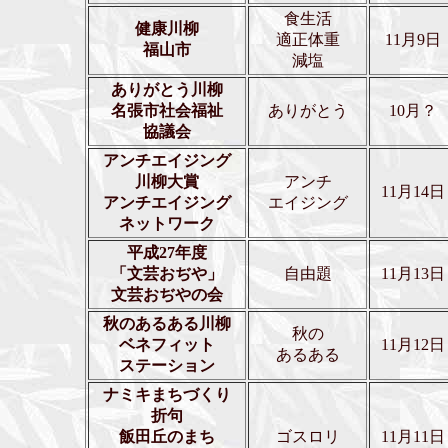
食生活
健康川柳
適正体重
11月9日
福山市
減塩
ありがとう川柳
名張市社会福祉
ありがとう
10月？
協議会
アンチエイジング
川柳大賞
アンチ
11月14日
アンチエイジング
エイジング
ネットワーク
平成27年度
「文芸おぢや」
自由題
11月13日
文芸おぢやの会
秋のあるある川柳
秋の
ベネフィット
11月12日
あるある
ステーション
ナミキまちづくり
折句
飯田丘のまち
ゴスロリ
11月11日