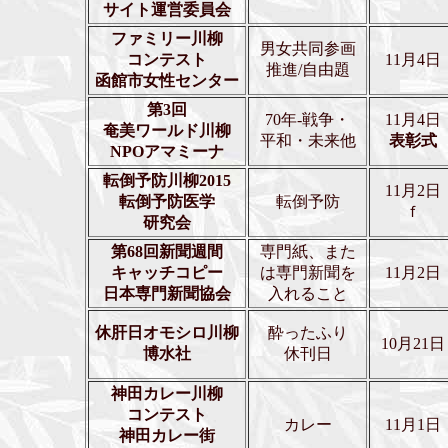
サイト運営委員会
ファミリー川柳
男女共同参画
コンテスト
11月4日
推進/自由題
函館市女性センター
第3回
70年-戦争・
11月4日
奄美ワールド川柳
平和・未来他
表彰式
NPOアマミーナ
転倒予防川柳2015
11月2日
転倒予防医学
転倒予防
ｆ
研究会
第68回新聞週間
専門紙、また
キャッチコピー
は専門新聞を
11月2日
日本専門新聞協会
入れること
休肝日オモシロ川柳
酔ったふり
10月21日
博水社
休刊日
神田カレー川柳
コンテスト
カレー
11月1日
神田カレー街