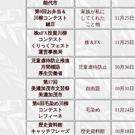
能代市
第9回お弁当＆
家族が私に
川柳コンテスト
してくれた
11月25日
鍵庄
こと他
株xFX投資川柳
コンテスト
株＆FX
11月25日
くりっくフェスト
運営事務局
児童虐待防止推進
月間標語
児童虐待防止
10月30日
厚生労働省
第17回
美濃加茂市文芸祭
自由題
10月31日
美濃加茂市
第6回毛染め川柳
コンテスト
毛染め
11月24日
レフィーネ
歴史資料館
キャッチフレーズ
歴史資料館
10月18日