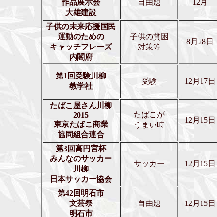
作品展示会
自由題
12月
大雄建設
子供の未来応援国民
運動のための
子供の貧困
8月28日
キャッチフレーズ
対策等
内閣府
第1回受験川柳
受験
12月17日
教学社
たばこ屋さん川柳
たばこが
2015
12月15日
東京たばこ商業
うまい時
協同組合連合
第3回高円宮杯
みんなのサッカー
サッカー
12月15日
川柳
日本サッカー協会
第42回明石市
文芸祭
自由題
12月15日
明石市