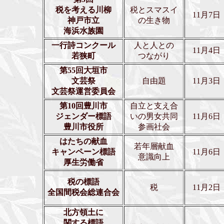
税を考える川柳
税とスマスイ
11月7日
神戸市立
の生き物
海浜水族園
一行詩コンクール
人と人との
11月4日
若狭町
つながり
第55回大垣市
文芸祭
自由題
11月3日
文芸祭運営委員会
第10回豊川市
自立と支え合
ジェンダー標語
いの男女共同
11月6日
豊川市役所
参画社会
はたちの献血
若年層献血
キャンペーン標語
11月6日
意識向上
厚生労働省
税の標語
税
11月2日
全国間税会総連合会
北方領土に
関する標語