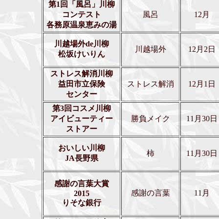
第1回「風呂」川柳
コンテスト
風呂
12月
各務原温泉恵みの湯
川越場外de川柳
川越場外
12月2日
松坂けいりん
ストレス解消川柳
益田市立保険
ストレス解消
12月1日
センター
第3回コスメ川柳
アイビューティー
勝負メイク
11月30日
ストアー
おいしい川柳
柿
11月30日
JA長野県
感謝の言葉大賞
感謝の言葉
11月
2015
りそな銀行