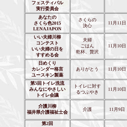
フェスティバル
実行委員会
あなたの
さくらの
11月11日
さくら色2015
決心
LENAJAPON
いい夫婦川柳
夫婦
コンテスト
ごはん
11月10日
いい夫婦の日を
乾杯、贅沢
すすめる会
日めくり
カレンダー格言
ありがとう
11月10日
ユースキン製薬
第5回トイレ洗流
トイレに対す
みんなにやさしい
11月10日
るつぶやき
トイレ会議
介護川柳
介護
11月9日
福井県介護福祉士会
第2回