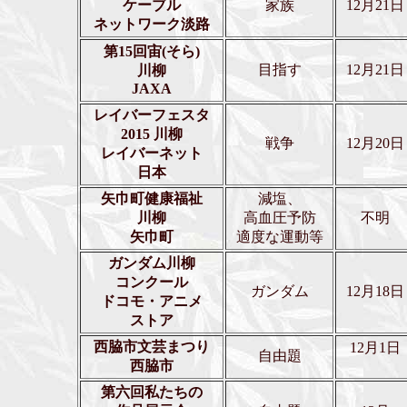
ケーブル
家族
12月21日
ネットワーク淡路
第15回宙(そら)
目指す
12月21日
川柳
JAXA
レイバーフェスタ
2015 川柳
戦争
12月20日
レイバーネット
日本
矢巾町健康福祉
減塩、
川柳
高血圧予防
不明
矢巾町
適度な運動等
ガンダム川柳
コンクール
ガンダム
12月18日
ドコモ・アニメ
ストア
西脇市文芸まつり
12月1日
自由題
西脇市
第六回私たちの