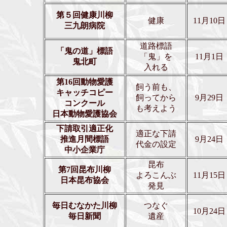
第５回健康川柳
健康
11月10日
三九朗病院
道路標語
「鬼の道」標語
「鬼」を
11月1日
鬼北町
入れる
第16回動物愛護
飼う前も、
キャッチコピー
飼ってから
9月29日
コンクール
も考えよう
日本動物愛護協会
下請取引適正化
適正な下請
推進月間標語
9月24日
代金の設定
中小企業庁
昆布
第7回昆布川柳
よろこんぶ
11月15日
日本昆布協会
発見
毎日むなかた川柳
つなぐ
10月24日
毎日新聞
遺産