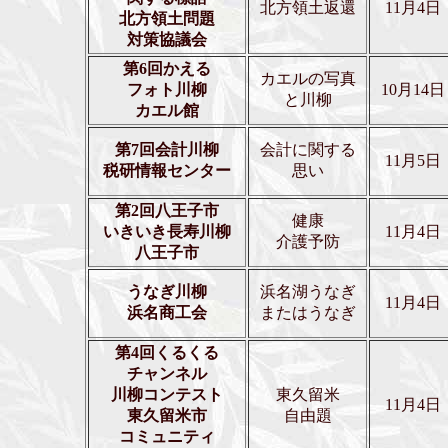
北方領土返還
11月4日
北方領土問題
対策協議会
第6回かえる
カエルの写真
フォト川柳
10月14日
と川柳
カエル館
第7回会計川柳
会計に関する
11月5日
税研情報センター
思い
第2回八王子市
健康
いきいき長寿川柳
11月4日
介護予防
八王子市
うなぎ川柳
浜名湖うなぎ
11月4日
浜名商工会
またはうなぎ
第4回くるくる
チャンネル
川柳コンテスト
東久留米
11月4日
東久留米市
自由題
コミュニティ