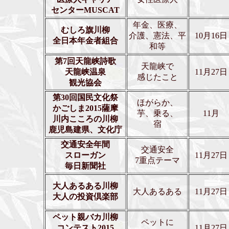
センターMUSCAT
年金、医療、
むしろ旗川柳
介護、憲法、平
10月16日
全日本年金者組合
和等
第7回天龍峡詩歌
天龍峡で
天龍峡温泉
11月27日
感じたこと
観光協会
第30回国民文化祭
ほがらか、
かごしま2015薩摩
芋、乗る、
11月
川内こころの川柳
宿
鹿児島建県、文化庁
交通安全年間
交通安全
スローガン
11月27日
7重点テーマ
毎日新聞社
大人あるある川柳
大人あるある
11月27日
大人の投資倶楽部
ペット親バカ川柳
ペットに
コンテスト2015
11月27日