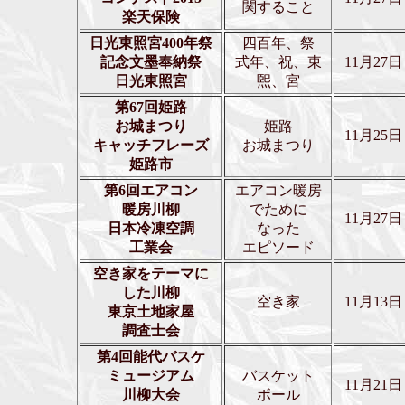
関すること
楽天保険
日光東照宮400年祭
四百年、祭
記念文墨奉納祭
式年、祝、東
11月27日
日光東照宮
煕、宮
第67回姫路
お城まつり
姫路
11月25日
キャッチフレーズ
お城まつり
姫路市
第6回エアコン
エアコン暖房
暖房川柳
でために
11月27日
日本冷凍空調
なった
工業会
エピソード
空き家をテーマに
した川柳
空き家
11月13日
東京土地家屋
調査士会
第4回能代バスケ
ミュージアム
バスケット
11月21日
川柳大会
ボール