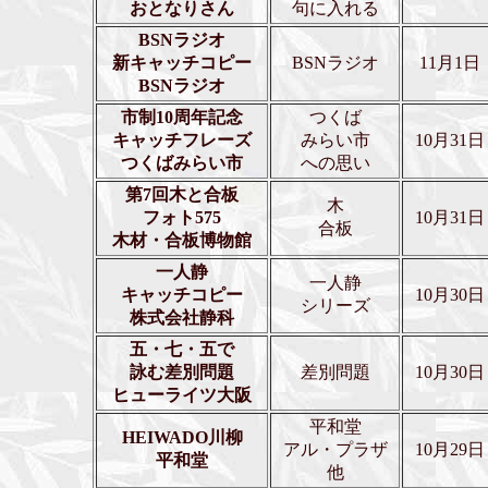
おとなりさん
句に入れる
BSNラジオ
新キャッチコピー
BSNラジオ
11月1日
BSNラジオ
市制10周年記念
つくば
キャッチフレーズ
みらい市
10月31日
つくばみらい市
への思い
第7回木と合板
木
フォト575
10月31日
合板
木材・合板博物館
一人静
一人静
キャッチコピー
10月30日
シリーズ
株式会社静科
五・七・五で
詠む差別問題
差別問題
10月30日
ヒューライツ大阪
平和堂
HEIWADO川柳
アル・プラザ
10月29日
平和堂
他