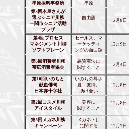
串原振興事務所
串原
第3回本屋さんが
選ぶシニア川柳
自由題
12月9日
一関市シニア活動
プラザ
第4回プロセス
セールス、マ
マネジメント川柳
ーケッティ
12月9日
ソフトブレーン
ングの面白話
第6回消費者川柳
悪質商法に
12月4日
帯広消費者協会
関すること
第10回いのちと
いのちの尊さ
献血俳句
愛、友情、
12月8日
日本赤十字社
助け合い
第2回コスメ川柳
美容に
12月8日
アイスタイル
関すること
第5回メガネ川柳
メガネ・目
キャンペーン
に関する
12月7日