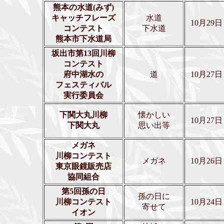
熊本の水道(みず)
キャッチフレーズ
水道
10月29日
コンテスト
下水道
熊本市下水道局
坂出市第13回川柳
コンテスト
府中湖水の
道
10月27日
フェスティバル
実行委員会
下関大丸川柳
懐かしい
10月27日
下関大丸
思い出等
メガネ
川柳コンテスト
メガネ
10月26日
東京眼鏡販売店
協同組合
第5回孫の日
孫の日に
川柳コンテスト
10月24日
寄せて
イオン