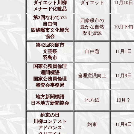
ダイエット川柳
ダイエット
11月10日
メナード化粧品
第2回なわて575
四條畷市の
自由句
豊かな自然
10月下旬
四條畷市文化観光
歴史資源
協会
第42回羽島市
文芸祭
自由題
11月1日
羽島市
国家公務員倫理
週間標語
倫理意識向上
11月9日
国家公務員倫理
審査会事務局
地方新聞標語
地方紙
10月？
日本地方新聞協会
約束の日
川柳コンテスト
約束
11月9日
アドバンス
クリエイト