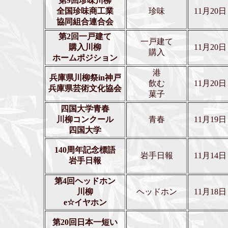
第9回珍味川柳
全国珍味商工業
珍味
11月20日
協同組合連合会
第2回一戸建て
一戸建て
購入川柳
11月20日
購入
ホームポジション
港
兵庫県川柳祭in神戸
飲む
11月20日
兵庫県芸術文化協会
菓子
四国大学青春
川柳コンクール
青春
11月19日
四国大学
140周年記念標語
岩手日報
11月14日
岩手日報
第4回ヘッドホン
川柳
ヘッドホン
11月18日
e☆イヤホン
第20回日本一短い