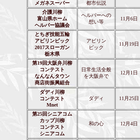
メガネスーパー
都市伝説
介護川柳
ヘルパーへの
富山県ホーム
11月6日
想い等
ヘルパー協議会
とちぎ技能五輪
アビリンピック
アビリン
11月19日
2017スローガン
ピック
栃木県
第19回大阪弁川柳
コンテスト
日常生活全般
12月1日
なんなんタウン
を大阪弁で
商店街振興組合
ダディ川柳
ダディ
11月25日
コンテスト
Mnet
第25回シニアコム
カップ川柳
和の心
12月4日
コンテスト
シニアコム