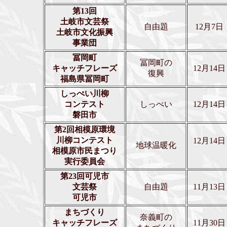
第13回
土岐市文芸祭
自由題
12月7日
土岐市文化振興
事業団
冨岡町
冨岡町の
キャッチフレーズ
12月14日
復興
福島県冨岡町
しっぺい川柳
コンテスト
しっぺい
12月14日
磐田市
第2回相模原環境
川柳コンテスト
12月14日
地球温暖化
相模原市民まつり
実行委員会
第23回可児市
文芸祭
自由題
11月13日
可児市
まちづくり
奈義町の
キャッチフレーズ
11月30日