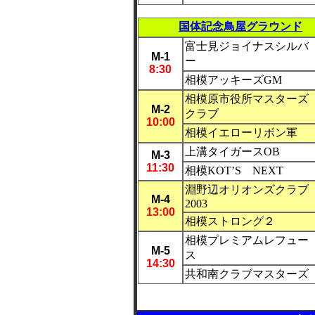
国体記念鳥屋グラウンド
富士見ジョイナスシルバ
M-1
ー
8:30
相模アッキーズGM
相模原市役所マスターズ
M
-2
クラブ
10:00
相模イエローリボン軍
上溝タイガースOB
M
-3
11:30
相模KOT’S NEXT
淵野辺オリオンズクラブ
M
-4
2003
13:00
相模ストロング２
相模プレミアムレフュー
M
-5
ス
14:30
共和南クラブマスターズ