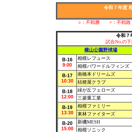
令和７年度 
○：不戦勝 ×：不戦
令和７
試合No.の
横山公園野球場
相模レフュース
B-16
9:00
相模パワードルフィンズ
南橋本ドリームズ
B-17
10:30
桔梗屋クラブ
緑が丘フェローズ
B
-18
12:00
三菱重工業
相模ファミリー
B-19
13:30
東林ファイターズ
新磯MESH
B
-20
15:00
相模ソニック